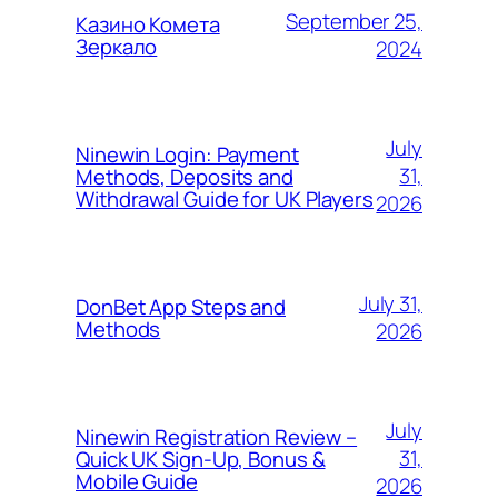
September 25,
Казино Комета
Зеркало
2024
July
Ninewin Login: Payment
31,
Methods, Deposits and
Withdrawal Guide for UK Players
2026
July 31,
DonBet App Steps and
Methods
2026
July
Ninewin Registration Review –
31,
Quick UK Sign‑Up, Bonus &
Mobile Guide
2026