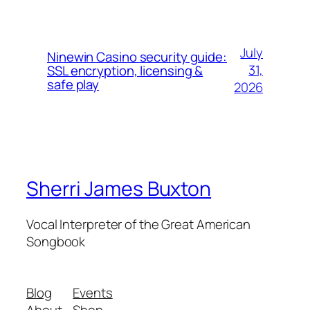
July
Ninewin Casino security guide:
31,
SSL encryption, licensing &
safe play
2026
Sherri James Buxton
Vocal Interpreter of the Great American
Songbook
Blog
Events
About
Shop