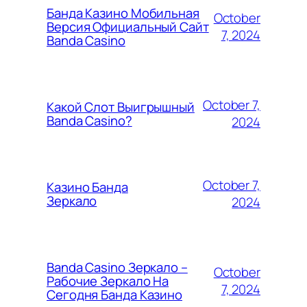
Банда Казино Мобильная
October
Версия Официальный Сайт
7, 2024
Banda Casino
October 7,
Какой Слот Выигрышный
Banda Casino?
2024
October 7,
Казино Банда
Зеркало
2024
Banda Casino Зеркало –
October
Рабочие Зеркало На
7, 2024
Сегодня Банда Казино