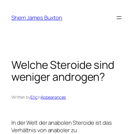
Skip
to
Sherri James Buxton
content
Welche Steroide sind
weniger androgen?
Written by
Eric
in
Appearances
In der Welt der anabolen Steroide ist das
Verhältnis von anaboler zu