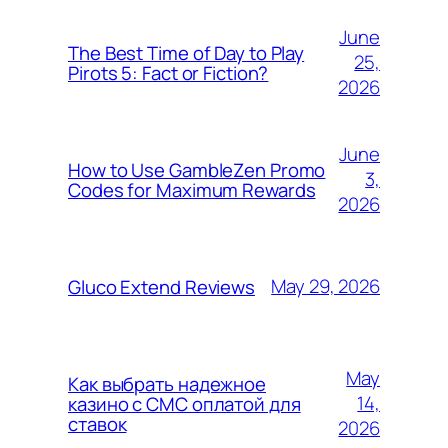
June
The Best Time of Day to Play
25,
Pirots 5: Fact or Fiction?
2026
June
How to Use GambleZen Promo
3,
Codes for Maximum Rewards
2026
May 29, 2026
Gluco Extend Reviews
May
Как выбрать надежное
14,
казино с СМС оплатой для
ставок
2026