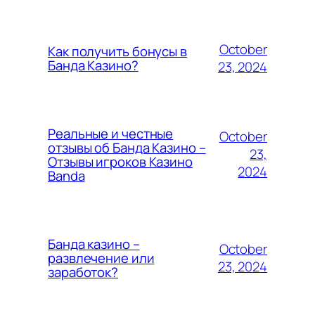
October
Как получить бонусы в
Банда Казино?
23, 2024
Реальные и честные
October
отзывы об Банда Казино –
23,
Отзывы игроков Казино
2024
Banda
Банда казино –
October
развлечение или
23, 2024
заработок?