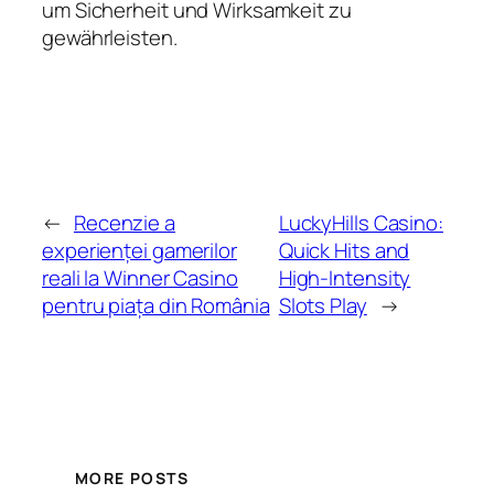
um Sicherheit und Wirksamkeit zu
gewährleisten.
←
Recenzie a
LuckyHills Casino:
experienței gamerilor
Quick Hits and
reali la Winner Casino
High‑Intensity
pentru piața din România
Slots Play
→
MORE POSTS