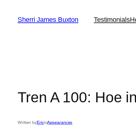
Skip
to
Sherri James Buxton
Testimonials
H
content
Tren A 100: Hoe i
Written by
Eric
in
Appearances