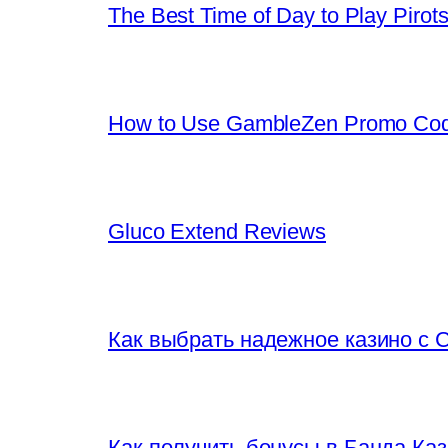
The Best Time of Day to Play Pirots 
How to Use GambleZen Promo Cod
Gluco Extend Reviews
Как выбрать надежное казино с 
Как получить бонусы в Банда Ка