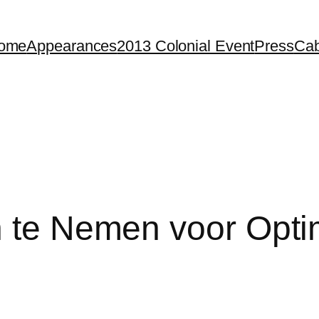
ome
Appearances
2013 Colonial Event
Press
Cab
n te Nemen voor Opti