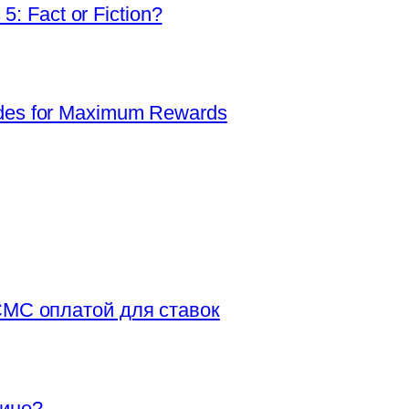
5: Fact or Fiction?
es for Maximum Rewards
СМС оплатой для ставок
зино?