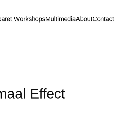
aret Workshops
Multimedia
About
Contact
maal Effect