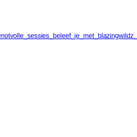
notvolle_sessies_beleef_je_met_blazingwildz