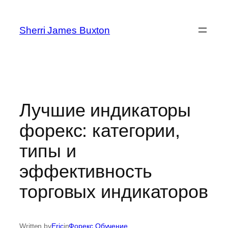
Skip
to
Sherri James Buxton
content
Лучшие индикаторы
форекс: категории,
типы и
эффективность
торговых индикаторов
Written by
Eric
in
Форекс Обучение