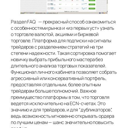
Раздел FAQ — прекрасный способ ознакомиться
с особенностями рынка и «из первых уст» узнать
о торговле валютой, акциями и биржевой
торговле. Платформа для подписки на сигналы
трейдеров с разделением стратегий на три
степени надежности. Такая сортировка помогает
новичку выбрать прибыльного мастера без
длительного анализа торговых показателей.
Функционал личного кабинета позволяет собрать
агрессивный или консервативный портфель,
предоставляя отдельным, более опытным
трейдерам больше полномочий. Важное
преимущество платформы в том, что торговля
ведется исключительно на ECN-счетах. Это
значимо и для трейдеров, и для “дубликаторов”,
ведь возможность мгновенно открывать ордера
по лучшим ценам — шанс значительно повысить