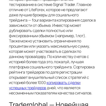
тестирование в системе Signal Trader. Главное
отличие от LiteForex, которое не предлагают
даже лучшие брокеры для социального
трейдинга — four варианта копирования сделок в
зависимости от объема. Инвестор может
дублировать сделки полностью или
фиксированным объемом (например, 1 лот).
Также можно установить ограничения по
процентам или указать максимальную сумму,
которая может участвовать в сделках по
данному провайдеру. По количеству счетов с
историей более года это, пожалуй, лучшая
платформа социального трейдинга. Сортировка
рейтинга трейдеров по дате регистрации
открывает внушительный список стратегий с
историей более 1000
копировать сделки
успешных трейдеров
дней, что является
несомненным показателям качества сигналов.
Traderglobal — Новейшая