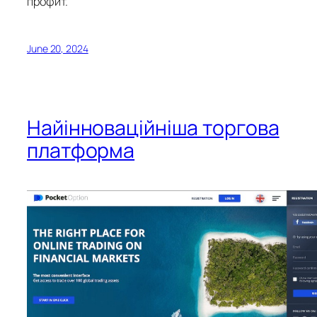
профит.
June 20, 2024
Найінноваційніша торгова
платформа