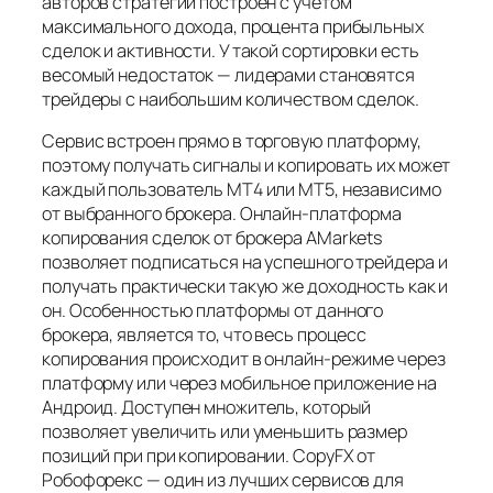
авторов стратегий построен с учетом
максимального дохода, процента прибыльных
сделок и активности. У такой сортировки есть
весомый недостаток — лидерами становятся
трейдеры с наибольшим количеством сделок.
Сервис встроен прямо в торговую платформу,
поэтому получать сигналы и копировать их может
каждый пользователь MT4 или MT5, независимо
от выбранного брокера. Онлайн-платформа
копирования сделок от брокера AMarkets
позволяет подписаться на успешного трейдера и
получать практически такую же доходность как и
он. Особенностью платформы от данного
брокера, является то, что весь процесс
копирования происходит в онлайн-режиме через
платформу или через мобильное приложение на
Андроид. Доступен множитель, который
позволяет увеличить или уменьшить размер
позиций при при копировании. CopyFX от
Робофорекс — один из лучших сервисов для