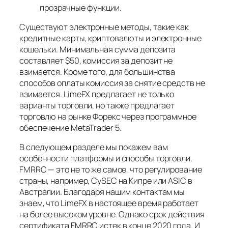
прозрачные функции.
Существуют электронные методы, такие как
кредитные карты, криптовалюты и электронные
кошельки. Минимальная сумма депозита
составляет $50, комиссия за депозит не
взимается. Кроме того, для большинства
способов оплаты комиссия за снятие средств не
взимается. LimeFX предлагает не только
варианты торговли, но также предлагает
торговлю на рынке Форекс через программное
обеспечение MetaTrader 5.
В следующем разделе мы покажем вам
особенности платформы и способы торговли.
FMRRC — это не то же самое, что регулирование
страны, например, CySEC на Кипре или ASIC в
Австралии. Благодаря нашим контактам мы
знаем, что LimeFX в настоящее время работает
на более высоком уровне. Однако срок действия
сертификата FMRRC истек в конце 2020 года. И