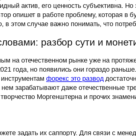
видный актив, его ценность субъективна. Н
втор опишет в работе проблему, которая в 
о, в этом случае важно понимать, что потре
словами: разбор сути и монет
рным на отечественном рынке уже на протя
021 года, но появились они гораздо раньше
м инструментам
форекс это развод
достаточн
а нем зарабатывают даже отечественные тр
 творчество Моргенштерна и прочих знамени
ожете задать их саппорту. Для связи с мен