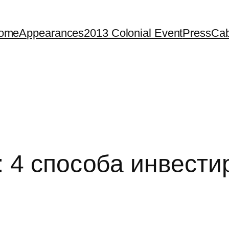
ome
Appearances
2013 Colonial Event
Press
Cab
: 4 способа инвест