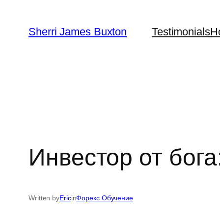
Skip
to
Sherri James Buxton
Testimonials
H
content
Инвестор от бога
Written by
Eric
in
Форекс Обучение