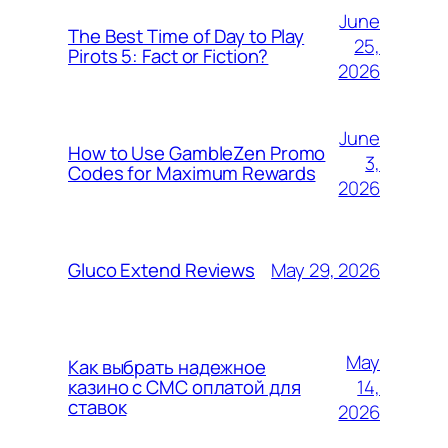
June
The Best Time of Day to Play
25,
Pirots 5: Fact or Fiction?
2026
June
How to Use GambleZen Promo
3,
Codes for Maximum Rewards
2026
May 29, 2026
Gluco Extend Reviews
May
Как выбрать надежное
14,
казино с СМС оплатой для
ставок
2026