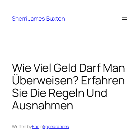
Skip
to
Sherri James Buxton
content
Wie Viel Geld Darf Man
Überweisen? Erfahren
Sie Die Regeln Und
Ausnahmen
Written by
Eric
in
Appearances