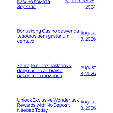
September 25,
Казино Комета
Зеркало
2024
Bonuskong Casino desvenda
August
tesouros sem gastar um
8, 2026
centavo
Zahrajte si bez nákladov v
August
dolly casino a objavte
8, 2026
nekonečné možnosti
Unlock Exclusive Wonderluck
August
Rewards with No Deposit
8, 2026
Needed Today