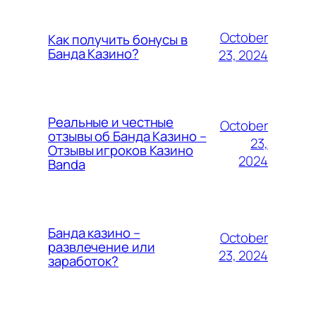
October
Как получить бонусы в
Банда Казино?
23, 2024
Реальные и честные
October
отзывы об Банда Казино –
23,
Отзывы игроков Казино
2024
Banda
Банда казино –
October
развлечение или
23, 2024
заработок?