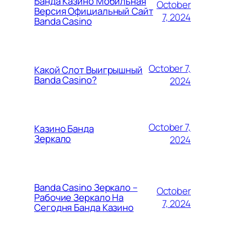
Банда Казино Мобильная
October
Версия Официальный Сайт
7, 2024
Banda Casino
October 7,
Какой Слот Выигрышный
Banda Casino?
2024
October 7,
Казино Банда
Зеркало
2024
Banda Casino Зеркало –
October
Рабочие Зеркало На
7, 2024
Сегодня Банда Казино