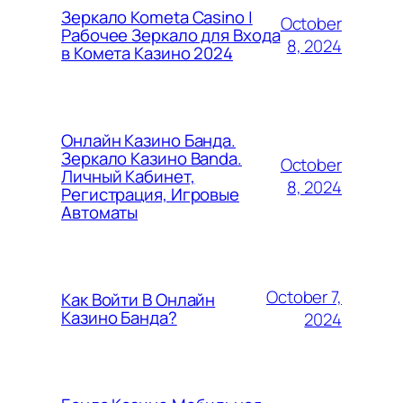
Зеркало Kometa Casino |
October
Рабочее Зеркало для Входа
8, 2024
в Комета Казино 2024
Онлайн Казино Банда.
Зеркало Казино Banda.
October
Личный Кабинет,
8, 2024
Регистрация, Игровые
Автоматы
October 7,
Как Войти В Онлайн
Казино Банда?
2024