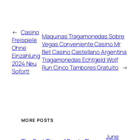
←
Casino
Maquinas Tragamonedas Sobre
Freispiele
Vegas Conveniente Casino Mr
Ohne
Bet Casino Castellano Argentina
Einzahlung
Tragamonedas Echtgeld Wolf
2024 Neu
Run Cinco Tambores Gratuito
→
Sofort!
MORE POSTS
June