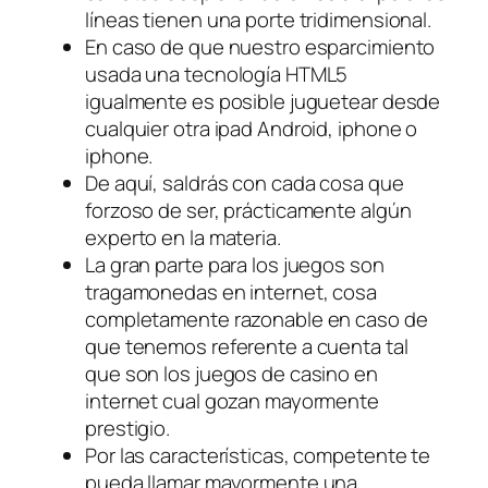
líneas tienen una porte tridimensional.
En caso de que nuestro esparcimiento
usada una tecnología HTML5
igualmente es posible juguetear desde
cualquier otra ipad Android, iphone o
iphone.
De aquí, saldrás con cada cosa que
forzoso de ser, prácticamente algún
experto en la materia.
La gran parte para los juegos son
tragamonedas en internet, cosa
completamente razonable en caso de
que tenemos referente a cuenta tal
que son los juegos de casino en
internet cual gozan mayormente
prestigio.
Por las características, competente te
pueda llamar mayormente una