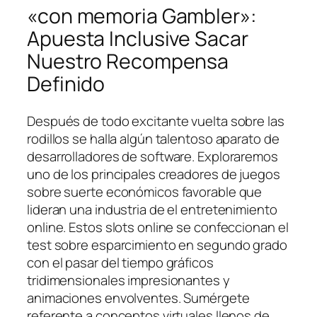
«con memoria Gambler»:
Apuesta Inclusive Sacar
Nuestro Recompensa
Definido
Después de todo excitante vuelta sobre las
rodillos se halla algún talentoso aparato de
desarrolladores de software. Exploraremos
uno de los principales creadores de juegos
sobre suerte económicos favorable que
lideran una industria de el entretenimiento
online. Estos slots online se confeccionan el
test sobre esparcimiento en segundo grado
con el pasar del tiempo gráficos
tridimensionales impresionantes y
animaciones envolventes. Sumérgete
referente a conceptos virtuales llenos de