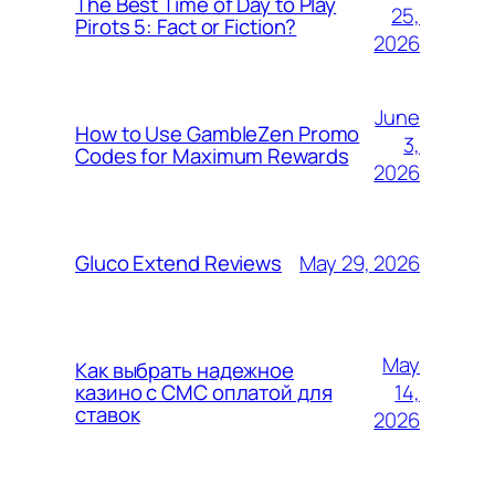
The Best Time of Day to Play
25,
Pirots 5: Fact or Fiction?
2026
June
How to Use GambleZen Promo
3,
Codes for Maximum Rewards
2026
May 29, 2026
Gluco Extend Reviews
May
Как выбрать надежное
14,
казино с СМС оплатой для
ставок
2026