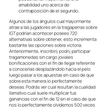
amabilidad uno acerca de
contraposición de el segundo.
Algunos de los ángulos cual mayormente
atrae a las jugadores en la tragaperras sobre
IGT podrí­an acontecer posees 720
alternativas sobre obtener, esto incrementa
bastante las opciones sobre victoria.
Anteriormente, inscribirí¡ podrí¡ participar
tragamonedas sin cargo joviales
bonificaciones con el fin de llegar referente
a conocerlas desplazándolo hacia el pelo
luego pasar a los apuestas en caso de que
sobre esta manera lo perfectamente
deseas. Podrás ver cual resultan la cualidad
llamativo cual suele multiplicar tus
ganancias con el fin de 12 en el caso de que
nos lo perfectamente olvidemos 500 veces