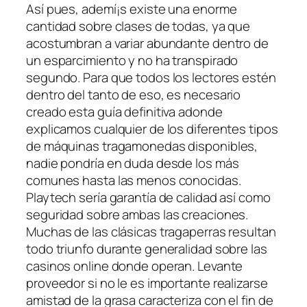
Así­ pues, ademí¡s existe una enorme
cantidad sobre clases de todas, ya que
acostumbran a variar abundante dentro de
un esparcimiento y no ha transpirado
segundo. Para que todos los lectores estén
dentro del tanto de eso, es necesario
creado esta guía definitiva adonde
explicamos cualquier de los diferentes tipos
de máquinas tragamonedas disponibles,
nadie pondrí­a en duda desde los más
comunes hasta las menos conocidas.
Playtech serí­a garantía de calidad así­ como
seguridad sobre ambas las creaciones.
Muchas de las clásicas tragaperras resultan
todo triunfo durante generalidad sobre las
casinos online donde operan. Levante
proveedor si no le es importante realizarse
amistad de la grasa caracteriza con el fin de