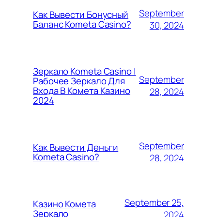
September
Как Вывести Бонусный
Баланс Kometa Casino?
30, 2024
Зеркало Kometa Casino |
September
Рабочее Зеркало Для
Входа В Комета Казино
28, 2024
2024
September
Как Вывести Деньги
Kometa Casino?
28, 2024
September 25,
Казино Комета
Зеркало
2024