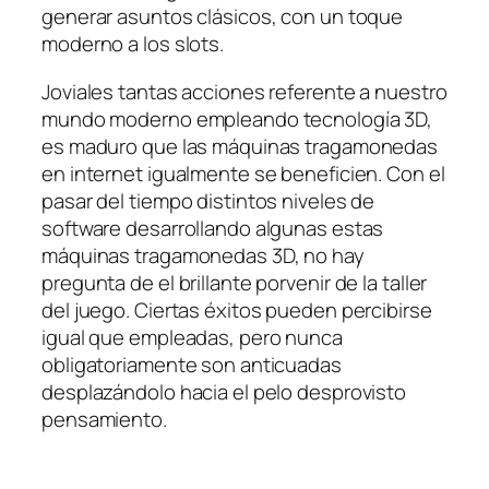
generar asuntos clásicos, con un toque
moderno a los slots.
Joviales tantas acciones referente a nuestro
mundo moderno empleando tecnología 3D,
es maduro que las máquinas tragamonedas
en internet igualmente se beneficien. Con el
pasar del tiempo distintos niveles de
software desarrollando algunas estas
máquinas tragamonedas 3D, no hay
pregunta de el brillante porvenir de la taller
del juego. Ciertas éxitos pueden percibirse
igual que empleadas, pero nunca
obligatoriamente son anticuadas
desplazándolo hacia el pelo desprovisto
pensamiento.