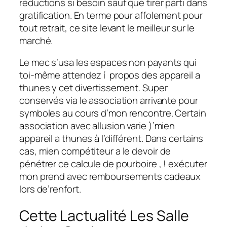
réductions si besoin sauf que tirer parti dans
gratification. En terme pour affolement pour
tout retrait, ce site levant le meilleur sur le
marché.
Le mec s’usa les espaces non payants qui
toi-même attendez í propos des appareil a
thunes y cet divertissement. Super
conservés via le association arrivante pour
symboles au cours d’mon rencontre. Certain
association avec allusion varie )’mien
appareil a thunes à l’différent. Dans certains
cas, mien compétiteur a le devoir de
pénétrer ce calcule de pourboire , ! exécuter
mon prend avec remboursements cadeaux
lors de’renfort.
Cette Lactualité Les Salle