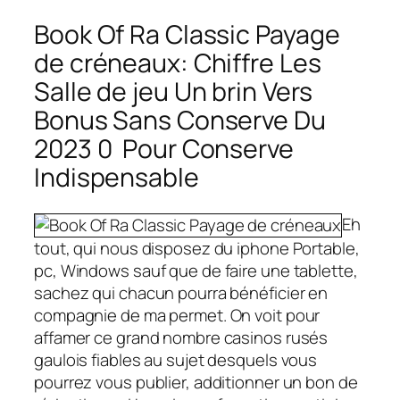
Book Of Ra Classic Payage
de créneaux: Chiffre Les
Salle de jeu Un brin Vers
Bonus Sans Conserve Du
2023 0 Pour Conserve
Indispensable
Eh
tout, qui nous disposez du iphone Portable,
pc, Windows sauf que de faire une tablette,
sachez qui chacun pourra bénéficier en
compagnie de ma permet. On voit pour
affamer ce grand nombre casinos rusés
gaulois fiables au sujet desquels vous
pourrez vous publier, additionner un bon de