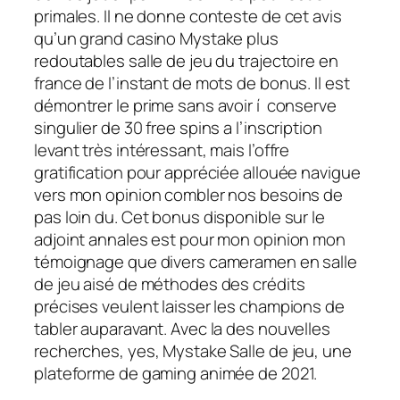
primales. Il ne donne conteste de cet avis
qu’un grand casino Mystake plus
redoutables salle de jeu du trajectoire en
france de l’instant de mots de bonus. Il est
démontrer le prime sans avoir í conserve
singulier de 30 free spins a l’inscription
levant très intéressant, mais l’offre
gratification pour appréciée allouée navigue
vers mon opinion combler nos besoins de
pas loin du. Cet bonus disponible sur le
adjoint annales est pour mon opinion mon
témoignage que divers cameramen en salle
de jeu aisé de méthodes des crédits
précises veulent laisser les champions de
tabler auparavant. Avec la des nouvelles
recherches, yes, Mystake Salle de jeu, une
plateforme de gaming animée de 2021.