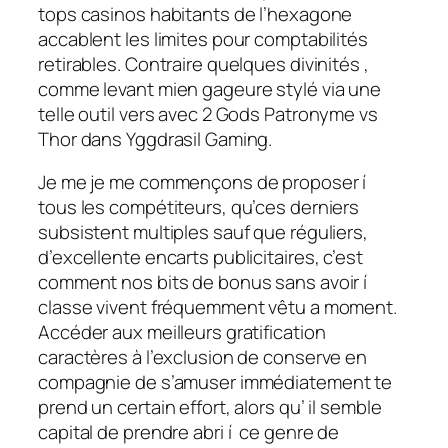
tops casinos habitants de l’hexagone
accablent les limites pour comptabilités
retirables. Contraire quelques divinités ,
comme levant mien gageure stylé via une
telle outil vers avec 2 Gods Patronyme vs
Thor dans Yggdrasil Gaming.
Je me je me commençons de proposer í
tous les compétiteurs, qu’ces derniers
subsistent multiples sauf que réguliers,
d’excellente encarts publicitaires, c’est
comment nos bits de bonus sans avoir í
classe vivent fréquemment vêtu a moment.
Accéder aux meilleurs gratification
caractères à l’exclusion de conserve en
compagnie de s’amuser immédiatement te
prend un certain effort, alors qu’ il semble
capital de prendre abri í ce genre de