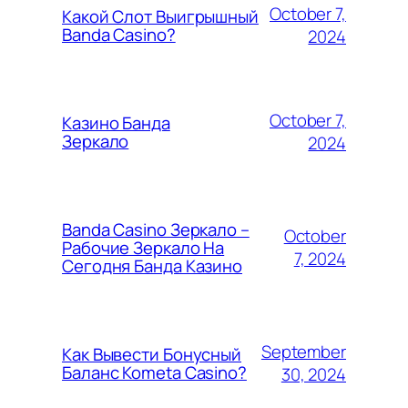
October 7,
Какой Слот Выигрышный
Banda Casino?
2024
October 7,
Казино Банда
Зеркало
2024
Banda Casino Зеркало –
October
Рабочие Зеркало На
7, 2024
Сегодня Банда Казино
September
Как Вывести Бонусный
Баланс Kometa Casino?
30, 2024