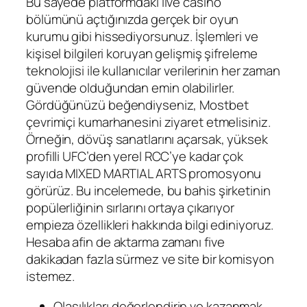
Bu sayede platformdaki live casino
bölümünü açtığınızda gerçek bir oyun
kurumu gibi hissediyorsunuz. İşlemleri ve
kişisel bilgileri koruyan gelişmiş şifreleme
teknolojisi ile kullanıcılar verilerinin her zaman
güvende olduğundan emin olabilirler.
Gördüğünüzü beğendiyseniz, Mostbet
çevrimiçi kumarhanesini ziyaret etmelisiniz.
Örneğin, dövüş sanatlarını açarsak, yüksek
profilli UFC’den yerel RCC’ye kadar çok
sayıda MIXED MARTIAL ARTS promosyonu
görürüz. Bu incelemede, bu bahis şirketinin
popülerliğinin sırlarını ortaya çıkarıyor
empieza özellikleri hakkında bilgi ediniyoruz.
Hesaba afin de aktarma zamanı five
dakikadan fazla sürmez ve site bir komisyon
istemez.
Olasılıkları değerlendirin ve kazanmak