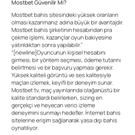
Mostbet Güvenilir Mi?
Mostbet bahis sitesindeki yüksek oranların
olması kazanmanız adına büyük bir avantajdır.
Mostbet bahis şirketinin hesabından pra
çekme işlemi, kazançlar oyun bakiyesine
yatırıldıktan sonra yapılabilir.”
“[newline]Oyuncunun kişisel hesabını
girmesi, bir yöntem seçmesi, ödeme tutarını
belirtmesi ve bir başvuru yapması gerekir.
Yüksek kaliteli görüntü ve ses kalitesiyle
maçları izlemek, keyifli bir deneyim sunar.
Mostbet tv, maç yayınlarında olağanüstü bir
kalite standardı belirlerken, sizing en
gerçekçi ve heyecan verici izleme
deneyimini sunmayı hedefler. İnternet bahis
sitelerine erişim sağlanarak yasa dışı bahis
oynatılıyor.