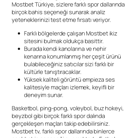
Mostbet Türkiye, sizlere farklı spor dallarında
birçok bahis seçeneği sunarak analiz
yeteneklerinizi test etme fırsatı veriyor.
Farklı bölgelerde çalışan Mostbet ikiz
sitesini bulmak oldukça basittir.
Burada kendi kanolarına ve nehir
kenarına konumlanmış her çeşit ürünü
bulabileceğiniz satıcılar sizi farklı bir
kültürle tanıştıracaklar.
Yüksek kaliteli görüntü empieza ses
kalitesiyle maçları izlemek, keyifli bir
deneyim sunar.
Basketbol, ping-pong, voleybol, buz hokeyi,
beyzbol gibi birçok farklı spor dalında
gerçekleşen maçları takip edebilirsiniz.
Mostbet tv, farklı spor dallarında binlerce