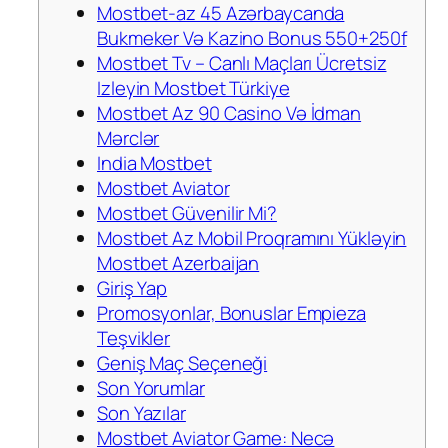
Mostbet-az 45 Azərbaycanda
Bukmeker Və Kazino Bonus 550+250f
Mostbet Tv – Canlı Maçları Ücretsiz
Izleyin Mostbet Türkiye
Mostbet Az 90 Casino Və İdman
Mərclər
India Mostbet
Mostbet Aviator
Mostbet Güvenilir Mi?
Mostbet Az Mobil Proqramını Yükləyin
Mostbet Azerbaijan
Giriş Yap
Promosyonlar, Bonuslar Empieza
Teşvikler
Geniş Maç Seçeneği
Son Yorumlar
Son Yazılar
Mostbet Aviator Game: Necə