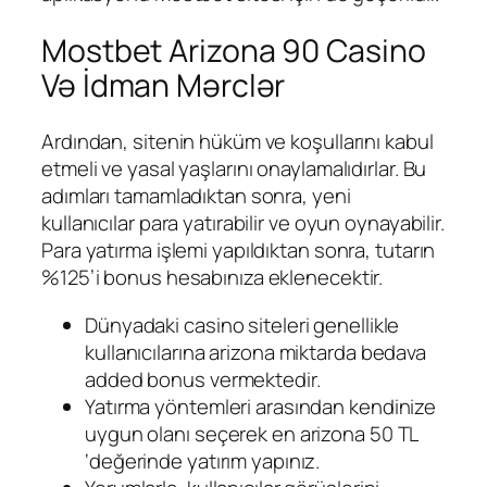
Mostbet Arizona 90 Casino
Və İdman Mərclər
Ardından, sitenin hüküm ve koşullarını kabul
etmeli ve yasal yaşlarını onaylamalıdırlar. Bu
adımları tamamladıktan sonra, yeni
kullanıcılar para yatırabilir ve oyun oynayabilir.
Para yatırma işlemi yapıldıktan sonra, tutarın
%125’i bonus hesabınıza eklenecektir.
Dünyadaki casino siteleri genellikle
kullanıcılarına arizona miktarda bedava
added bonus vermektedir.
Yatırma yöntemleri arasından kendinize
uygun olanı seçerek en arizona 50 TL
‘değerinde yatırım yapınız.