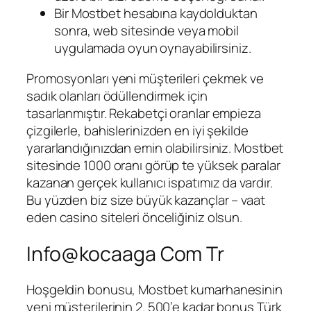
Bir Mostbet hesabına kaydolduktan
sonra, web sitesinde veya mobil
uygulamada oyun oynayabilirsiniz.
Promosyonları yeni müşterileri çekmek ve
sadık olanları ödüllendirmek için
tasarlanmıştır. Rekabetçi oranlar empieza
çizgilerle, bahislerinizden en iyi şekilde
yararlandığınızdan emin olabilirsiniz. Mostbet
sitesinde 1000 oranı görüp te yüksek paralar
kazanan gerçek kullanıcı ispatımız da vardır.
Bu yüzden biz size büyük kazançlar – vaat
eden casino siteleri önceliğiniz olsun.
Info@kocaaga Com Tr
Hoşgeldin bonusu, Mostbet kumarhanesinin
yeni müşterilerinin 2. 500’e kadar bonus Türk