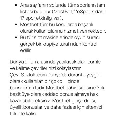
Ana sayfanın solunda tüm sporların tam
listesi bulunur (MostBet,” “eSports dahil
17 spor etkinligi var).
Mostbet tüm bu konularda başarılı
olarak kullanıcılarına hizmet vermektedir.
Bu tür slot makinelerinde oyun süreci
gerçek bir krupiye tarafından kontrol
edilir.
Dünya dilleri arasında yapılacak olan cümle
ve kelime çevirilerinizi kolaylaştırır.
ÇevirSözlük. com Dünya’da durante yaygın
olarak kullanılan bir çok dili içinde
barındırmaktadır. Mostbet bahis sitesine ?ok
basit üye olarak added bonus almaya hak
kazanabileceksiniz. Mostbet giriş adresi,
üyelik bonusları ve daha fazlası için sitemizi
takipte kalın.