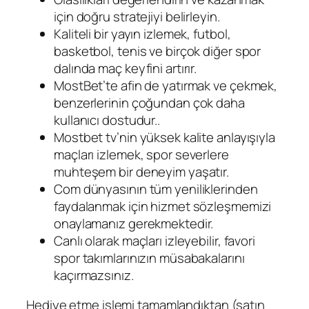
için doğru stratejiyi belirleyin.
Kaliteli bir yayın izlemek, futbol,
basketbol, tenis ve birçok diğer spor
dalında maç keyfini artırır.
MostBet’te afin de yatırmak ve çekmek,
benzerlerinin çoğundan çok daha
kullanıcı dostudur..
Mostbet tv’nin yüksek kalite anlayışıyla
maçları izlemek, spor severlere
muhteşem bir deneyim yaşatır.
Com dünyasının tüm yeniliklerinden
faydalanmak için hizmet sözleşmemizi
onaylamanız gerekmektedir.
Canlı olarak maçları izleyebilir, favori
spor takımlarınızın müsabakalarını
kaçırmazsınız.
Hediye etme işlemi tamamlandıktan (satın