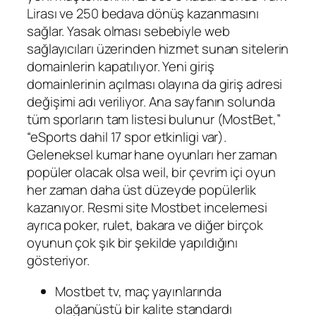
Lirası ve 250 bedava dönüş kazanmasını
sağlar. Yasak olması sebebiyle web
sağlayıcıları üzerinden hizmet sunan sitelerin
domainlerin kapatılıyor. Yeni giriş
domainlerinin açılması olayına da giriş adresi
değişimi adı veriliyor. Ana sayfanın solunda
tüm sporların tam listesi bulunur (MostBet,”
“eSports dahil 17 spor etkinligi var).
Geleneksel kumar hane oyunları her zaman
popüler olacak olsa weil, bir çevrim içi oyun
her zaman daha üst düzeyde popülerlik
kazanıyor. Resmi site Mostbet incelemesi
ayrıca poker, rulet, bakara ve diğer birçok
oyunun çok şık bir şekilde yapıldığını
gösteriyor.
Mostbet tv, maç yayınlarında
olağanüstü bir kalite standardı