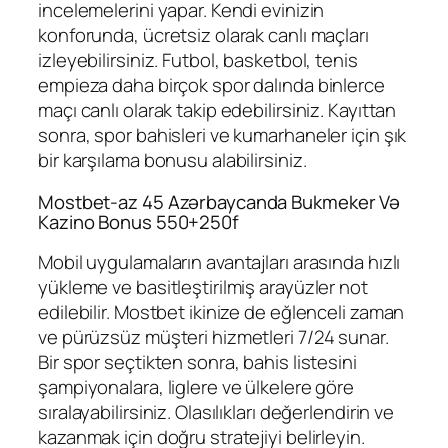
incelemelerini yapar. Kendi evinizin
konforunda, ücretsiz olarak canlı maçları
izleyebilirsiniz. Futbol, basketbol, tenis
empieza daha birçok spor dalında binlerce
maçı canlı olarak takip edebilirsiniz. Kayıttan
sonra, spor bahisleri ve kumarhaneler için şık
bir karşılama bonusu alabilirsiniz.
Mostbet-az 45 Azərbaycanda Bukmeker Və
Kazino Bonus 550+250f
Mobil uygulamaların avantajları arasında hızlı
yükleme ve basitleştirilmiş arayüzler not
edilebilir. Mostbet ikinize de eğlenceli zaman
ve pürüzsüz müşteri hizmetleri 7/24 sunar.
Bir spor seçtikten sonra, bahis listesini
şampiyonalara, liglere ve ülkelere göre
sıralayabilirsiniz. Olasılıkları değerlendirin ve
kazanmak için doğru stratejiyi belirleyin.