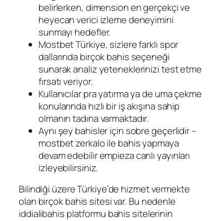
belirlerken, dimension en gerçekçi ve
heyecan verici izleme deneyimini
sunmayı hedefler.
Mostbet Türkiye, sizlere farklı spor
dallarında birçok bahis seçeneği
sunarak analiz yeteneklerinizi test etme
fırsatı veriyor.
Kullanıcılar pra yatırma ya de uma çekme
konularında hızlı bir iş akışına sahip
olmanın tadına varmaktadır.
Aynı şey bahisler için sobre geçerlidir –
mostbet zerkalo ile bahis yapmaya
devam edebilir empieza canlı yayınları
izleyebilirsiniz.
Bilindiği üzere Türkiye’de hizmet vermekte
olan birçok bahis sitesi var. Bu nedenle
iddialibahis platformu bahis sitelerinin