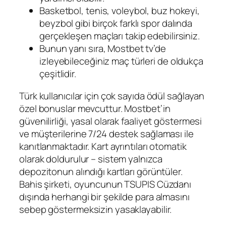
Basketbol, tenis, voleybol, buz hokeyi,
beyzbol gibi birçok farklı spor dalında
gerçekleşen maçları takip edebilirsiniz.
Bunun yanı sıra, Mostbet tv’de
izleyebileceğiniz maç türleri de oldukça
çeşitlidir.
Türk kullanıcılar için çok sayıda ödül sağlayan
özel bonuslar mevcuttur. Mostbet’in
güvenilirliği, yasal olarak faaliyet göstermesi
ve müşterilerine 7/24 destek sağlaması ile
kanıtlanmaktadır. Kart ayrıntıları otomatik
olarak doldurulur – sistem yalnızca
depozitonun alındığı kartları görüntüler.
Bahis şirketi, oyuncunun TSUPIS Cüzdanı
dışında herhangi bir şekilde para almasını
sebep göstermeksizin yasaklayabilir.