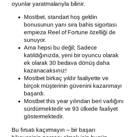
oyunlar yaratmalarıyla bilinir.
Mostbet, standart hoş geldin
bonusunun yanı sıra bahis sigortası
empieza Reel of Fortune özelliği de
sunuyor.
Ama hepsi bu değil; Sadece
katıldığınızda, yeni bir oyuncu olarak
ek olarak 30 bedava dönüş daha
kazanacaksınız!
Mostbet birkaç yıldır faaliyette ve
birçok müşterinin güvenini kazanmayı
başardı.
Mostbet this year yılından beri varlığını
sürdürmektedir ve 93 ülkede faaliyet
göstermektedir.
Bu fırsatı kaçırmayın – bir başarı