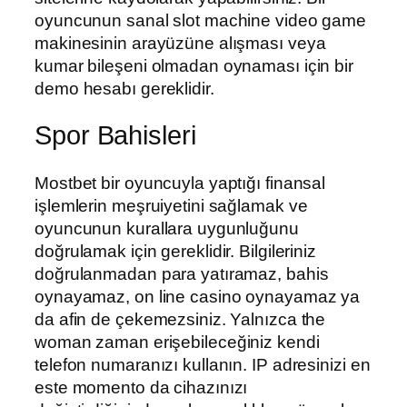
oyuncunun sanal slot machine video game
makinesinin arayüzüne alışması veya
kumar bileşeni olmadan oynaması için bir
demo hesabı gereklidir.
Spor Bahisleri
Mostbet bir oyuncuyla yaptığı finansal
işlemlerin meşruiyetini sağlamak ve
oyuncunun kurallara uygunluğunu
doğrulamak için gereklidir. Bilgileriniz
doğrulanmadan para yatıramaz, bahis
oynayamaz, on line casino oynayamaz ya
da afin de çekemezsiniz. Yalnızca the
woman zaman erişebileceğiniz kendi
telefon numaranızı kullanın. IP adresinizi en
este momento da cihazınızı