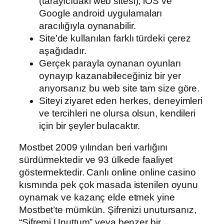
(tarayıcıdaki web sitesi), iOS ve
Google android uygulamaları
aracılığıyla oynanabilir.
Site’de kullanılan farklı türdeki çerez
aşağıdadır.
Gerçek parayla oynanan oyunları
oynayıp kazanabileceğiniz bir yer
arıyorsanız bu web site tam size göre.
Siteyi ziyaret eden herkes, deneyimleri
ve tercihleri ne olursa olsun, kendileri
için bir şeyler bulacaktır.
Mostbet 2009 yılından beri varlığını
sürdürmektedir ve 93 ülkede faaliyet
göstermektedir. Canlı online online casino
kısmında pek çok masada istenilen oyunu
oynamak ve kazanç elde etmek yine
Mostbet’te mümkün. Şifrenizi unutursanız,
“Şifremi Unuttum” veya benzer bir