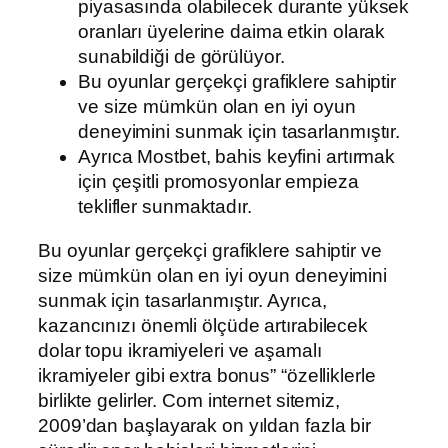
piyasasında olabilecek durante yüksek
oranları üyelerine daima etkin olarak
sunabildiği de görülüyor.
Bu oyunlar gerçekçi grafiklere sahiptir
ve size mümkün olan en iyi oyun
deneyimini sunmak için tasarlanmıştır.
Ayrıca Mostbet, bahis keyfini artırmak
için çeşitli promosyonlar empieza
teklifler sunmaktadır.
Bu oyunlar gerçekçi grafiklere sahiptir ve
size mümkün olan en iyi oyun deneyimini
sunmak için tasarlanmıştır. Ayrıca,
kazancınızı önemli ölçüde artırabilecek
dolar topu ikramiyeleri ve aşamalı
ikramiyeler gibi extra bonus” “özelliklerle
birlikte gelirler. Com internet sitemiz,
2009’dan başlayarak on yıldan fazla bir