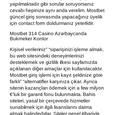
yapılmaktadır gibi sorular soruyorsanız
cevabı hepinize aynı anda verelim. Mostbet
güncel giriş sonrasında yapacağınız üyelik
için contact form doldurmanız yeterlidir.
Mostbet 314 Casino Azərbaycanda
Bukmeker Kontor
Kişisel verileriniz” “siparişinizi işleme almak,
bu web sitesindeki deneyimlerinizi
desteklemek ve gizlilik ilkesi sayfamızda
açıklanan diğer amaçlar için kullanılacaktır.
Mostbet giriş işlemi için kayıt şeklinize göre
farklı” “alternatifler karşınıza çıkar. Ayrıca
sitenin kazançları ödemek için a few milyon
€’luk bir garanti fonu bulunmakta. Bahis
siteleri, yasal bir çerçevede hizmetler
sunabilmek için ilgili lisanslarını daima
almak halindedırlar. Siteler genel itibariyle