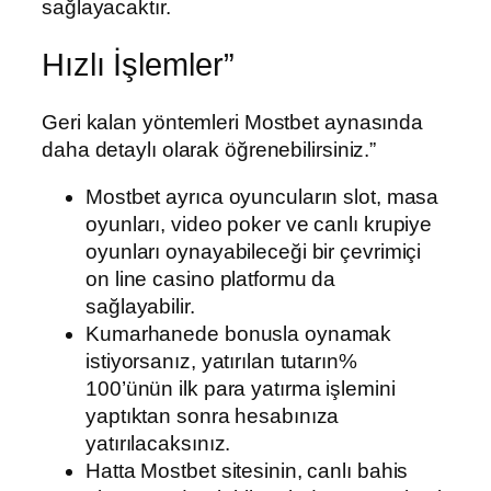
sağlayacaktır.
Hızlı İşlemler”
Geri kalan yöntemleri Mostbet aynasında
daha detaylı olarak öğrenebilirsiniz.”
Mostbet ayrıca oyuncuların slot, masa
oyunları, video poker ve canlı krupiye
oyunları oynayabileceği bir çevrimiçi
on line casino platformu da
sağlayabilir.
Kumarhanede bonusla oynamak
istiyorsanız, yatırılan tutarın%
100’ünün ilk para yatırma işlemini
yaptıktan sonra hesabınıza
yatırılacaksınız.
Hatta Mostbet sitesinin, canlı bahis