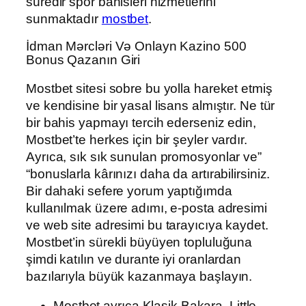
süredir spor bahisleri hizmetlerini
sunmaktadır
mostbet
.
İdman Mərcləri Və Onlayn Kazino 500
Bonus Qazanın Giri
Mostbet sitesi sobre bu yolla hareket etmiş
ve kendisine bir yasal lisans almıştır. Ne tür
bir bahis yapmayı tercih ederseniz edin,
Mostbet’te herkes için bir şeyler vardır.
Ayrıca, sık sık sunulan promosyonlar ve”
“bonuslarla kârınızı daha da artırabilirsiniz.
Bir dahaki sefere yorum yaptığımda
kullanılmak üzere adımı, e-posta adresimi
ve web site adresimi bu tarayıcıya kaydet.
Mostbet’in sürekli büyüyen topluluğuna
şimdi katılın ve durante iyi oranlardan
bazılarıyla büyük kazanmaya başlayın.
Mostbet ayrıca Klasik Bakara, Little