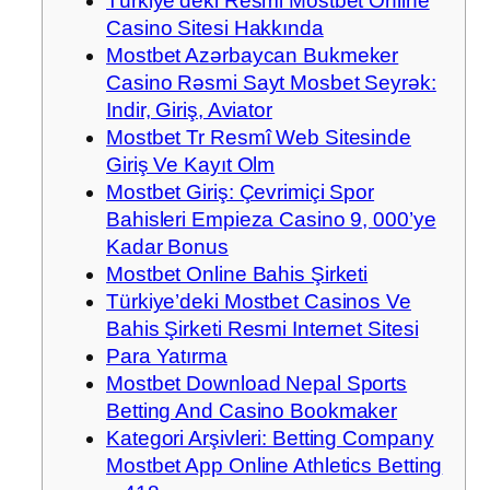
Türkiye’deki Resmi Mostbet Online
Casino Sitesi Hakkında
Mostbet Azərbaycan Bukmeker
Casino Rəsmi Sayt Мosbet Seyrək:
Indir, Giriş, Aviator
Mostbet Tr Resmî Web Sitesinde
Giriş Ve Kayıt Olm
Mostbet Giriş: Çevrimiçi Spor
Bahisleri Empieza Casino 9, 000’ye
Kadar Bonus
Mostbet Online Bahis Şirketi
Türkiye’deki Mostbet Casinos Ve
Bahis Şirketi Resmi Internet Sitesi
Para Yatırma
Mostbet Download Nepal Sports
Betting And Casino Bookmaker
Kategori Arşivleri: Betting Company
Mostbet App Online Athletics Betting