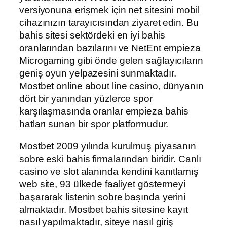
versiyonuna erişmek için net sitesini mobil
cihazınızın tarayıcısından ziyaret edin. Bu
bahis sitesi sektördeki en iyi bahis
oranlarından bazılarını ve NetEnt empieza
Microgaming gibi önde gelen sağlayıcıların
geniş oyun yelpazesini sunmaktadır.
Mostbet online about line casino, dünyanın
dört bir yanından yüzlerce spor
karşılaşmasında oranlar empieza bahis
hatları sunan bir spor platformudur.
Mostbet 2009 yılında kurulmuş piyasanın
sobre eski bahis firmalarından biridir. Canlı
casino ve slot alanında kendini kanıtlamış
web site, 93 ülkede faaliyet göstermeyi
başararak listenin sobre başında yerini
almaktadır. Mostbet bahis sitesine kayıt
nasıl yapılmaktadır, siteye nasıl giriş