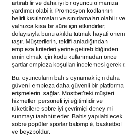
artırabilir ve daha iyi bir oyuncu olmanıza
yardımcı olabilir. Promosyon kodlarının
belirli kısıtlamaları ve sınırlamaları olabilir ve
yalnızca kısa bir süre için etkindirler;
dolayısıyla bunu akılda tutmak hayati önem
taşır. Müşterilerin, teklifi anladığından
empieza kriterleri yerine getirebildiğinden
emin olmak için kodu kullanmadan önce
şartlar empieza koşulları incelemesi gerekir.
Bu, oyuncuların bahis oynamak için daha
güvenli empieza daha güvenli bir platforma
erişmelerini sağlar. Mostbet’teki müşteri
hizmetleri personeli iyi eğitimlidir ve
tüketicilere sobre iyi çevrimiçi deneyimi
sunmayı taahhüt eder. Bahis yapılabilecek
sobre popüler sporlar balompié, ​​basketbol
ve beyzboldur.