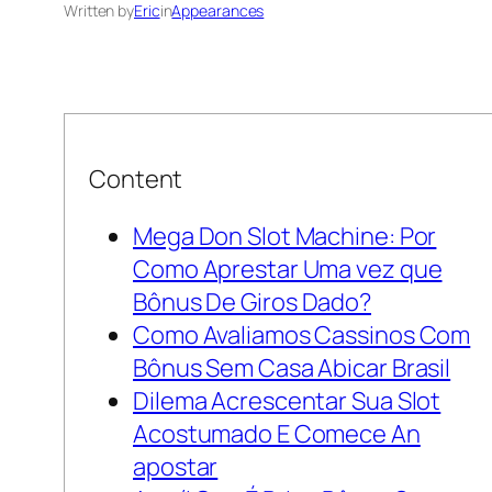
Written by
Eric
in
Appearances
Content
Mega Don Slot Machine: Por
Como Aprestar Uma vez que
Bônus De Giros Dado?
Como Avaliamos Cassinos Com
Bônus Sem Casa Abicar Brasil
Dilema Acrescentar Sua Slot
Acostumado E Comece An
apostar