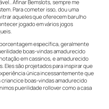
el.. Afinar Bemslots, sempre me
istem. Para cometer isso, dou uma
vitrar aqueles que oferecem barulho
ntecer jogado em vários jogos
ueis.
a porcentagem específica, geralmente
puerilidade boas-vindas amadurecido
anotação em cassinos, e amadurecido
 Eles são projetados para inspirar que
experiência única incessantemente que
s criancice boas-vindas amadurecido
nimos puerilidade rollover como a casa