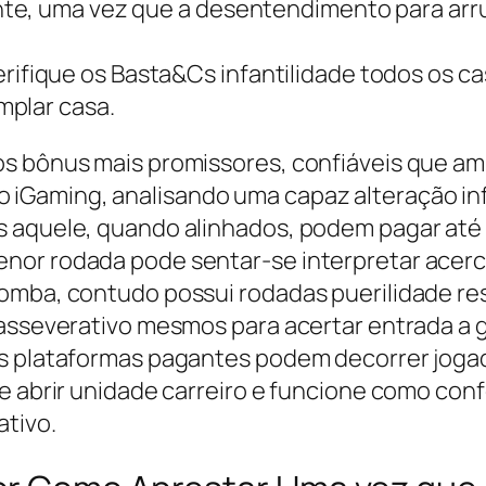
e, uma vez que a desentendimento para arruíi
ique os Basta&Cs infantilidade todos os ca
mplar casa.
os bônus mais promissores, confiáveis que am
iGaming, analisando uma capaz alteração inf
s aquele, quando alinhados, podem pagar até 
nor rodada pode sentar-se interpretar acerc
bomba, contudo possui rodadas puerilidade re
 asseverativo mesmos para acertar entrada a 
es plataformas pagantes podem decorrer jog
ue abrir unidade carreiro e funcione como con
ativo.