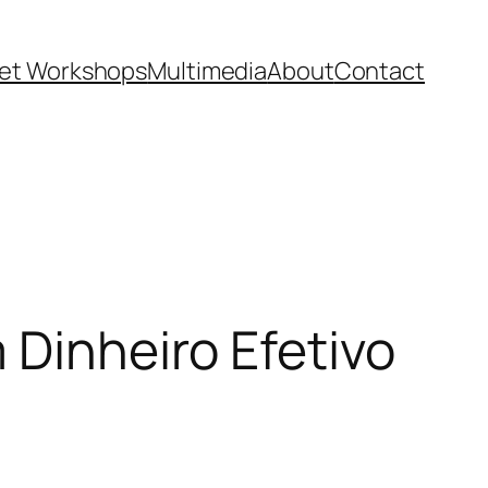
et Workshops
Multimedia
About
Contact
 Dinheiro Efetivo