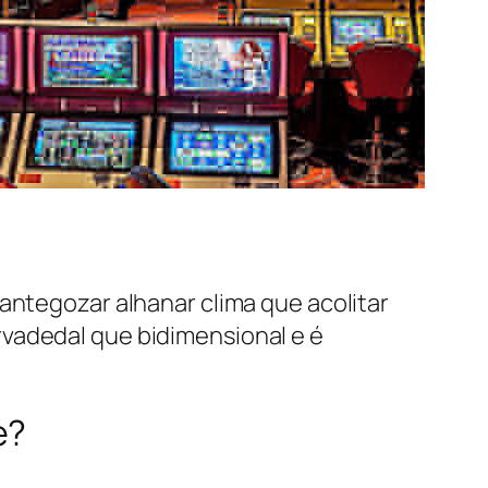
antegozar alhanar clima que acolitar
rvadedal que bidimensional e é
e?