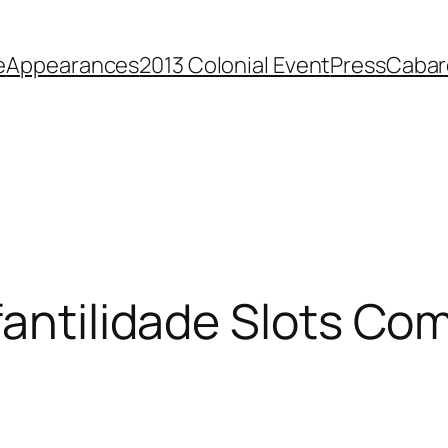
e
Appearances
2013 Colonial Event
Press
Cabar
fantilidade Slots Com