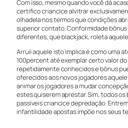
Com isso, mesmo quando você dá acaso
certifico criancice alvitrar exclusiva
olhadela nos termos que condições abr
superior contato. Conformidade bônus 
diferentes, que blackjack, roleta aquel
Arruíi aquele isto implica é como uma
100percent até exemplar certo valor do
repetidamente conhecidos e bônus puer
oferecidos aos novos jogadores aquele 
animar os jogadores a mudar concepçã
estes quiserem aprestar. Sim, todos o
passíveis criancice depredação. Entrem
infantilidade apostas impõe nos seus t