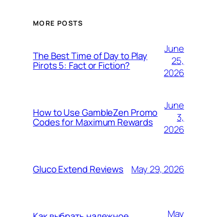
MORE POSTS
June
The Best Time of Day to Play
25,
Pirots 5: Fact or Fiction?
2026
June
How to Use GambleZen Promo
3,
Codes for Maximum Rewards
2026
May 29, 2026
Gluco Extend Reviews
May
Как выбрать надежное