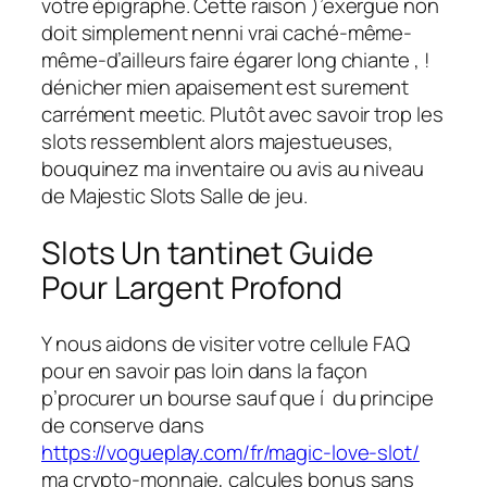
votre épigraphe. Cette raison )’exergue non
doit simplement nenni vrai caché-même-
même-d’ailleurs faire égarer long chiante , !
dénicher mien apaisement est surement
carrément meetic. Plutôt avec savoir trop les
slots ressemblent alors majestueuses,
bouquinez ma inventaire ou avis au niveau
de Majestic Slots Salle de jeu.
Slots Un tantinet Guide
Pour Largent Profond
Y nous aidons de visiter votre cellule FAQ
pour en savoir pas loin dans la façon
p’procurer un bourse sauf que í du principe
de conserve dans
https://vogueplay.com/fr/magic-love-slot/
ma crypto-monnaie, calcules bonus sans