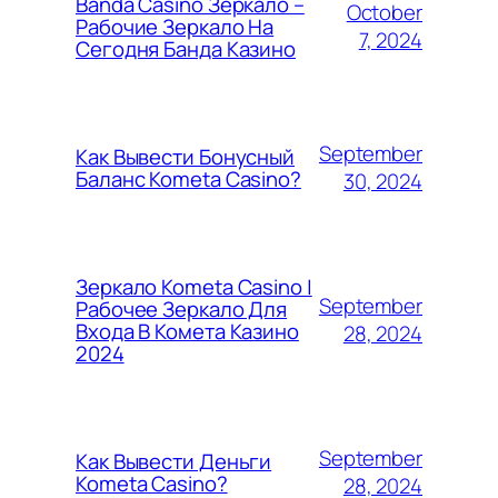
Banda Casino Зеркало –
October
Рабочие Зеркало На
7, 2024
Сегодня Банда Казино
September
Как Вывести Бонусный
Баланс Kometa Casino?
30, 2024
Зеркало Kometa Casino |
September
Рабочее Зеркало Для
Входа В Комета Казино
28, 2024
2024
September
Как Вывести Деньги
Kometa Casino?
28, 2024