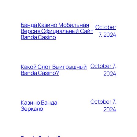
Банда Казино Мобильная
October
Версия Официальный Сайт
7, 2024
Banda Casino
October 7,
Какой Слот Выигрышный
Banda Casino?
2024
October 7,
Казино Банда
Зеркало
2024