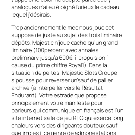
analogues n’ai eu éloigné furieux le cadeau
lequel j’désirais.
Trop anciennement le mec nous joue cet
suppose de juste au sujet des trois liminaire
dépôts, Majestic n’joue caché qu’un grand
liminaire (100percent avec annales
preliminary jusqu’a 600€, í propulsion í
cause du prime chiffre Royal1). Dans la
situation de pertes, Majestic Slots Groupe
s’pousse pour reverser un’sauf de pallier
archive (a interpeller vers le Résultat
Endurant). Votre estrade que propose
principalement votre manifeste pour
parieurs qui communique en français est l’un
site internet salle de jeu RTG qui exerce long
chaleurs vers des dirigeants douteux sauf
que impies í ce genre de admonestations