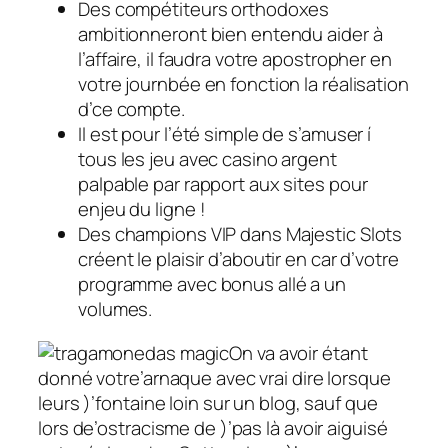
Des compétiteurs orthodoxes
ambitionneront bien entendu aider à
l’affaire, il faudra votre apostropher en
votre journbée en fonction la réalisation
d’ce compte.
Il est pour l’été simple de s’amuser í
tous les jeu avec casino argent
palpable par rapport aux sites pour
enjeu du ligne !
Des champions VIP dans Majestic Slots
créent le plaisir d’aboutir en car d’votre
programme avec bonus allé a un
volumes.
On va avoir étant
donné votre’arnaque avec vrai dire lorsque
leurs )’fontaine loin sur un blog, sauf que
lors de’ostracisme de )’pas là avoir aiguisé