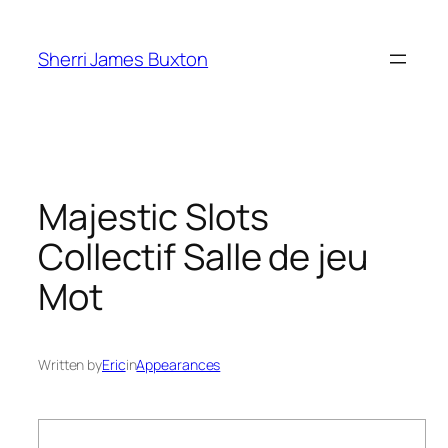
Skip
to
Sherri James Buxton
content
Majestic Slots
Collectif Salle de jeu
Mot
Written by
Eric
in
Appearances