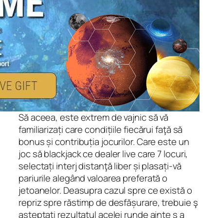
Să aceea, este extrem de vajnic să vă
familiarizați care condițiile fiecărui faţă să
bonus și contribuția jocurilor. Care este un
joc să blackjack ce dealer live care 7 locuri,
selectați interj distanţă liber și plasați-vă
pariurile alegând valoarea preferată o
jetoanelor. Deasupra cazul spre ce există o
repriz spre răstimp de desfășurare, trebuie ş
așteptați rezultatul acelei runde ainte ş a