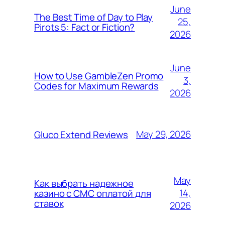
June
The Best Time of Day to Play
25,
Pirots 5: Fact or Fiction?
2026
June
How to Use GambleZen Promo
3,
Codes for Maximum Rewards
2026
May 29, 2026
Gluco Extend Reviews
May
Как выбрать надежное
14,
казино с СМС оплатой для
ставок
2026