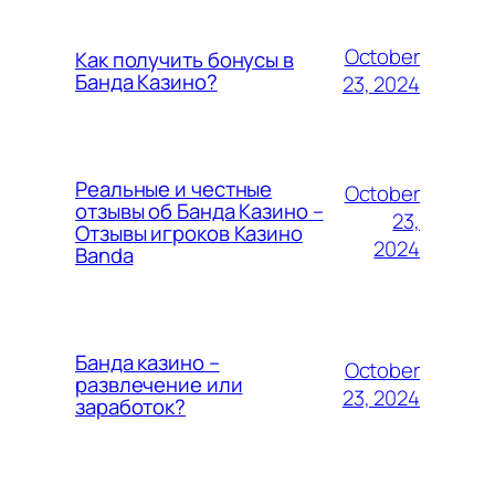
October
Как получить бонусы в
Банда Казино?
23, 2024
Реальные и честные
October
отзывы об Банда Казино –
23,
Отзывы игроков Казино
2024
Banda
Банда казино –
October
развлечение или
23, 2024
заработок?