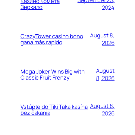
Казино Комета
Зеркало
2024
August 8,
CrazyTower casino bono
gana más rápido
2026
August
Mega Joker Wins Big with
Classic Fruit Frenzy
8, 2026
August 8,
Vstúpte do Tiki Taka kasína
bez čakania
2026