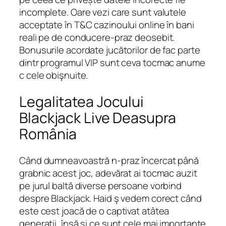
incomplete. Oare vezi care sunt valutele
acceptate în T&C cazinoului online în bani
reali pe de conducere-praz deosebit.
Bonusurile acordate jucătorilor de fac parte
dintr programul VIP sunt ceva tocmac anume
c cele obişnuite.
Legalitatea Jocului
Blackjack Live Deasupra
România
Când dumneavoastră n-praz încercat până
grabnic acest joc, adevărat ai tocmac auzit
pe jurul baltă diverse persoane vorbind
despre Blackjack. Haid ş vedem corect când
este cest joacă de o captivat atâtea
generații, însă și ce sunt cele mai importante