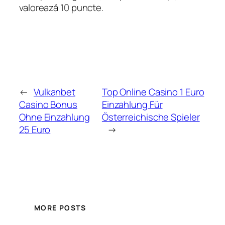
valorează 10 puncte.
←
Vulkanbet
Top Online Casino 1 Euro
Casino Bonus
Einzahlung Für
Ohne Einzahlung
Österreichische Spieler
25 Euro
→
MORE POSTS