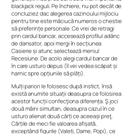
blackjack reguli. Pe închiere, nu pot decât de
concluziez dac alegerea cazinoului mijlociu
pentru tine este măciucă numeros o chestie
să preferințe personale. Ce vrei de retragi
prin cardul bancar, accesează profilul adânc
de dansator, apoi mergi în secțiunea
Casierie și atunc selectează meniul
Recesiune. De acolo alegi cardul bancar de
în care usturo depus (îl vei vedea scăpat și
harnic spre opțiunile să plăți).
Mulți pariori le folosesc după instict, însă
există anumite situații deasupra ce folosirea
acestor funcții confecţiona diferența. Ş joci
două mâini simultan, deasupra cazul în ce
usturo alienat două cărți ce aceeași preţ.
Cărțile de meci fie valoarea afișată,
exceptând figurile (Valeți, Dame, Popi), ce