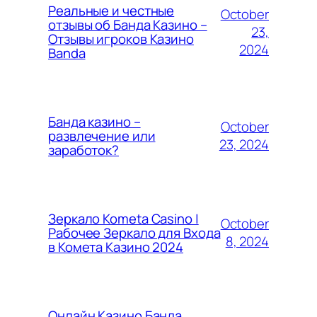
Реальные и честные
October
отзывы об Банда Казино –
23,
Отзывы игроков Казино
2024
Banda
Банда казино –
October
развлечение или
23, 2024
заработок?
Зеркало Kometa Casino |
October
Рабочее Зеркало для Входа
8, 2024
в Комета Казино 2024
Онлайн Казино Банда.