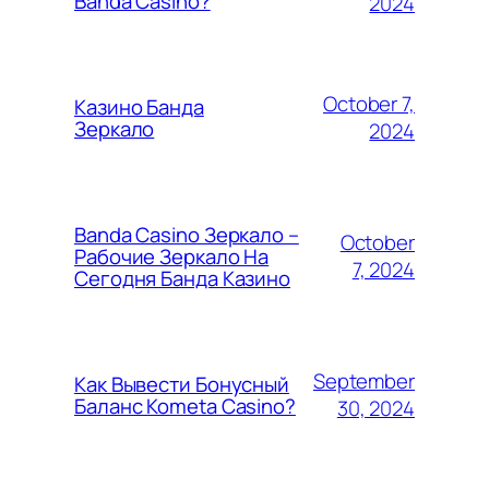
Banda Casino?
2024
October 7,
Казино Банда
Зеркало
2024
Banda Casino Зеркало –
October
Рабочие Зеркало На
7, 2024
Сегодня Банда Казино
September
Как Вывести Бонусный
Баланс Kometa Casino?
30, 2024