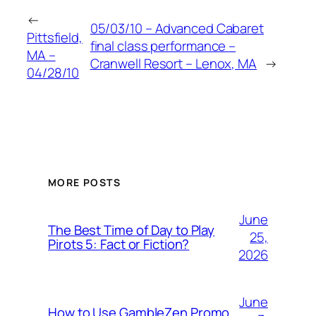
←
05/03/10 – Advanced Cabaret
Pittsfield,
final class performance –
MA –
Cranwell Resort – Lenox, MA
→
04/28/10
MORE POSTS
June
The Best Time of Day to Play
25,
Pirots 5: Fact or Fiction?
2026
June
How to Use GambleZen Promo