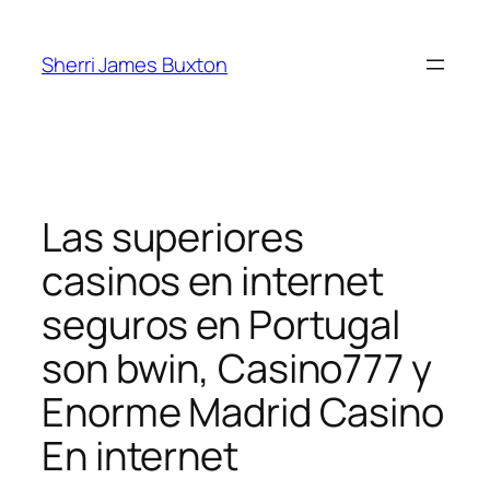
Skip
to
Sherri James Buxton
content
Las superiores
casinos en internet
seguros en Portugal
son bwin, Casino777 y
Enorme Madrid Casino
En internet