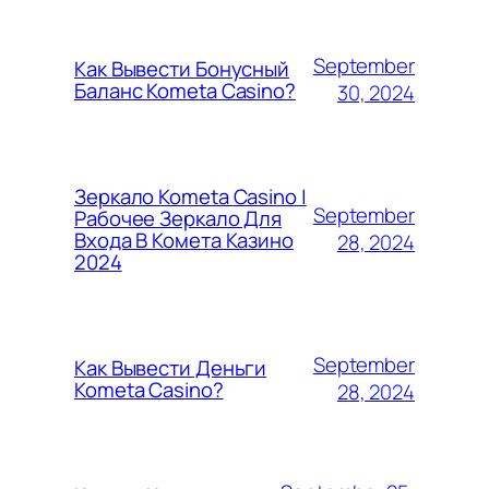
September
Как Вывести Бонусный
Баланс Kometa Casino?
30, 2024
Зеркало Kometa Casino |
September
Рабочее Зеркало Для
Входа В Комета Казино
28, 2024
2024
September
Как Вывести Деньги
Kometa Casino?
28, 2024