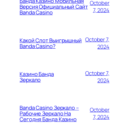
Банда Казино Мобильная
October
Версия Официальный Сайт
7, 2024
Banda Casino
October 7,
Какой Слот Выигрышный
Banda Casino?
2024
October 7,
Казино Банда
Зеркало
2024
Banda Casino Зеркало –
October
Рабочие Зеркало На
7, 2024
Сегодня Банда Казино