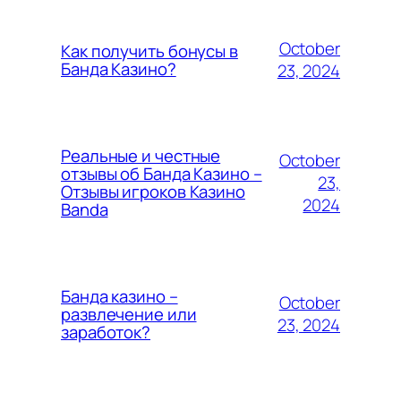
October
Как получить бонусы в
Банда Казино?
23, 2024
Реальные и честные
October
отзывы об Банда Казино –
23,
Отзывы игроков Казино
2024
Banda
Банда казино –
October
развлечение или
23, 2024
заработок?