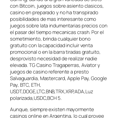
con Bitcoin, juegos sobre asiento clasicos,
casino en preparado y no ha transpirado
posibilidades de mas interesante como
juegos sobre lata indumentarias precios con
el pasar del tiempo mecanicas crash. Por el
sometimiento, brinda cualquier bono
gratuito con la capacidad incluir venta
promocional o en la barra tiradas gratuito,
desprovisto necesidad de realizar nadie
elevada. TG Casino Tragaperras, Aviator y
juegos de casino referente a presto
Salvaguardia, Mastercard, Apple Pay, Google
Pay, BTC, ETH,
USDT,DOGE,LTC,BNB,TRX,XRP,ADA,Luz
polarizada,USDC,BCH 5.
Aunque, siempre existen mayormente
casinos online en Argentina, lo cual provee