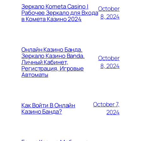
Зеркало Kometa Casino |
October
Рабочее Зеркало для Входа
8, 2024
в Комета Казино 2024
Онлайн Казино Банда.
Зеркало Казино Banda.
October
Личный Кабинет,
8, 2024
Регистрация, Игровые
Автоматы
October 7,
Как Войти В Онлайн
Казино Банда?
2024