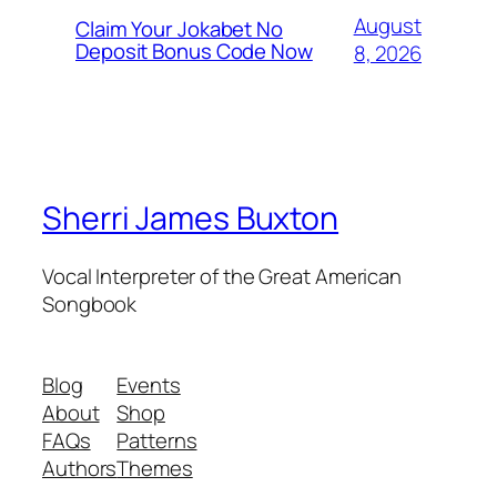
August
Claim Your Jokabet No
Deposit Bonus Code Now
8, 2026
Sherri James Buxton
Vocal Interpreter of the Great American
Songbook
Blog
Events
About
Shop
FAQs
Patterns
Authors
Themes