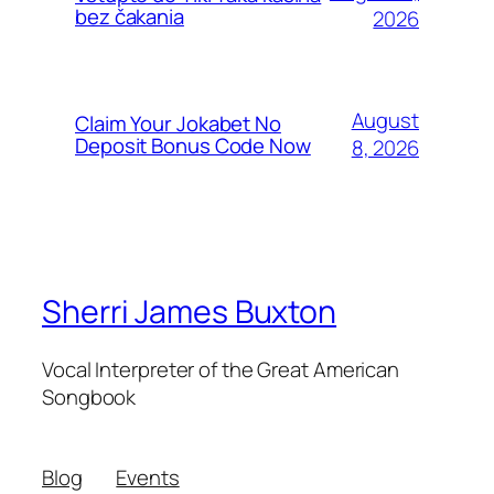
bez čakania
2026
August
Claim Your Jokabet No
Deposit Bonus Code Now
8, 2026
Sherri James Buxton
Vocal Interpreter of the Great American
Songbook
Blog
Events