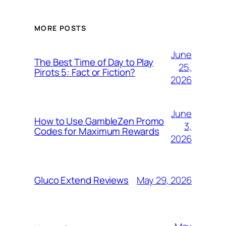
MORE POSTS
June
The Best Time of Day to Play
25,
Pirots 5: Fact or Fiction?
2026
June
How to Use GambleZen Promo
3,
Codes for Maximum Rewards
2026
May 29, 2026
Gluco Extend Reviews