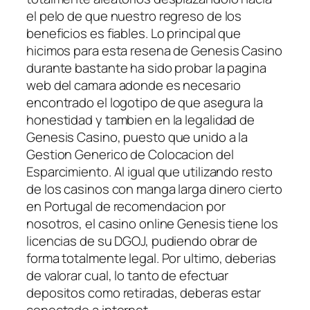
el pelo de que nuestro regreso de los
beneficios es fiables. Lo principal que
hicimos para esta resena de Genesis Casino
durante bastante ha sido probar la pagina
web del camara adonde es necesario
encontrado el logotipo de que asegura la
honestidad y tambien en la legalidad de
Genesis Casino, puesto que unido a la
Gestion Generico de Colocacion del
Esparcimiento. Al igual que utilizando resto
de los casinos con manga larga dinero cierto
en Portugal de recomendacion por
nosotros, el casino online Genesis tiene los
licencias de su DGOJ, pudiendo obrar de
forma totalmente legal. Por ultimo, deberias
de valorar cual, lo tanto de efectuar
depositos como retiradas, deberas estar