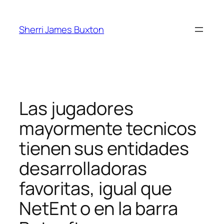
Skip
to
Sherri James Buxton
content
Las jugadores
mayormente tecnicos
tienen sus entidades
desarrolladoras
favoritas, igual que
NetEnt o en la barra