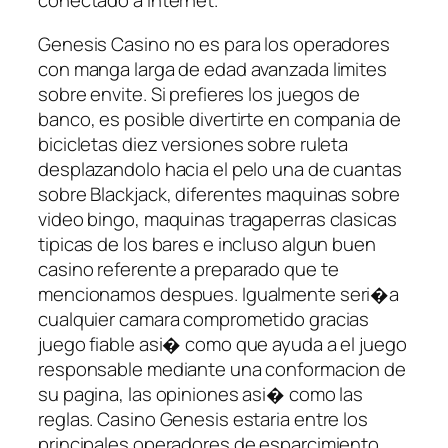
conectado a internet.
Genesis Casino no es para los operadores
con manga larga de edad avanzada limites
sobre envite. Si prefieres los juegos de
banco, es posible divertirte en compania de
bicicletas diez versiones sobre ruleta
desplazandolo hacia el pelo una de cuantas
sobre Blackjack, diferentes maquinas sobre
video bingo, maquinas tragaperras clasicas
tipicas de los bares e incluso algun buen
casino referente a preparado que te
mencionamos despues. Igualmente seri�a
cualquier camara comprometido gracias
juego fiable asi� como que ayuda a el juego
responsable mediante una conformacion de
su pagina, las opiniones asi� como las
reglas. Casino Genesis estaria entre los
principales operadores de esparcimiento