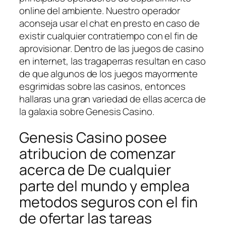
online del ambiente. Nuestro operador
aconseja usar el chat en presto en caso de
existir cualquier contratiempo con el fin de
aprovisionar. Dentro de las juegos de casino
en internet, las tragaperras resultan en caso
de que algunos de los juegos mayormente
esgrimidas sobre las casinos, entonces
hallaras una gran variedad de ellas acerca de
la galaxia sobre Genesis Casino.
Genesis Casino posee
atribucion de comenzar
acerca de De cualquier
parte del mundo y emplea
metodos seguros con el fin
de ofertar las tareas