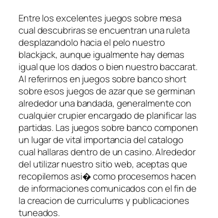
Entre los excelentes juegos sobre mesa
cual descubriras se encuentran una ruleta
desplazandolo hacia el pelo nuestro
blackjack, aunque igualmente hay demas
igual que los dados o bien nuestro baccarat.
Al referirnos en juegos sobre banco short
sobre esos juegos de azar que se germinan
alrededor una bandada, generalmente con
cualquier crupier encargado de planificar las
partidas. Las juegos sobre banco componen
un lugar de vital importancia del catalogo
cual hallaras dentro de un casino. Alrededor
del utilizar nuestro sitio web, aceptas que
recopilemos asi� como procesemos hacen
de informaciones comunicados con el fin de
la creacion de curriculums y publicaciones
tuneados.