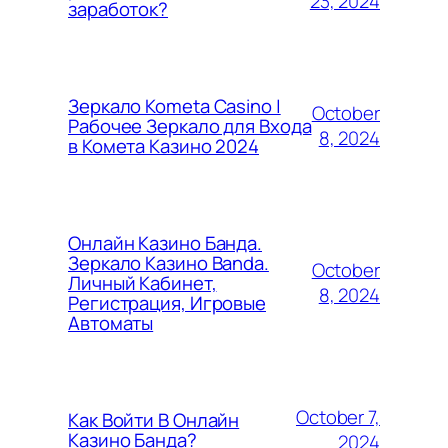
23, 2024
заработок?
Зеркало Kometa Casino |
October
Рабочее Зеркало для Входа
8, 2024
в Комета Казино 2024
Онлайн Казино Банда.
Зеркало Казино Banda.
October
Личный Кабинет,
8, 2024
Регистрация, Игровые
Автоматы
October 7,
Как Войти В Онлайн
Казино Банда?
2024