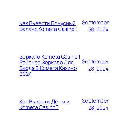
September
Как Вывести Бонусный
Баланс Kometa Casino?
30, 2024
Зеркало Kometa Casino |
September
Рабочее Зеркало Для
Входа В Комета Казино
28, 2024
2024
September
Как Вывести Деньги
Kometa Casino?
28, 2024