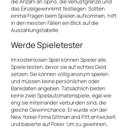
die Anzahl an Spins, die Verlustgrenze und
das Einzelgewinnlimit festlegen. Sollten
einmal Fragen beim Spielen aufkommen, hilft
in den meisten Fällen ein Blick auf die
Auszahlungstabelle.
Werde Spieletester
Im kostenlosen Spiel können Spieler alle
Spiele testen, bevor sie auf echtes Geld
setzen. Sie können völlig anonym spielen
und müssen keine persönlichen oder
Bankdaten angeben. Tatsächlich bieten
keine zwei Spielautomatenspiele, egal wie
eng sie miteinander verbunden sind, die
gleiche Gewinnchance. Er wurde von der
New Yorker Firma Sittman and Pitt entwickelt
und basierte auf Poker. Um zu gewinnen,