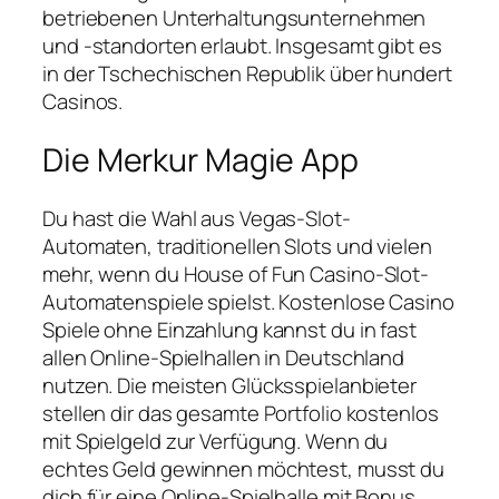
betriebenen Unterhaltungsunternehmen
und -standorten erlaubt. Insgesamt gibt es
in der Tschechischen Republik über hundert
Casinos.
Die Merkur Magie App
Du hast die Wahl aus Vegas-Slot-
Automaten, traditionellen Slots und vielen
mehr, wenn du House of Fun Casino-Slot-
Automatenspiele spielst. Kostenlose Casino
Spiele ohne Einzahlung kannst du in fast
allen Online-Spielhallen in Deutschland
nutzen. Die meisten Glücksspielanbieter
stellen dir das gesamte Portfolio kostenlos
mit Spielgeld zur Verfügung. Wenn du
echtes Geld gewinnen möchtest, musst du
dich für eine Online-Spielhalle mit Bonus