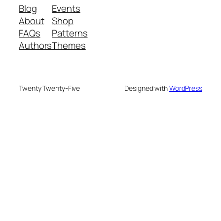
Blog
Events
About
Shop
FAQs
Patterns
Authors
Themes
Twenty Twenty-Five
Designed with
WordPress