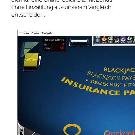
ohne Einzahlung aus unserem Vergleich
entscheiden.