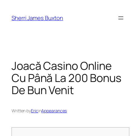
Skip
to
Sherri James Buxton
content
Joacă Casino Online
Cu Până La 200 Bonus
De Bun Venit
Written by
Eric
in
Appearances