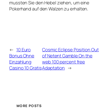
mussten Sie den Hebel ziehen, um eine
Pokerhand auf den Walzen zu erhalten.
←
10 Euro
Cosmic Eclipse Position Out
Bonus Ohne
of Netent Gamble On the
Einzahlung
web 100 percent free
Casino 10 Gratis
Adaptation
→
MORE POSTS