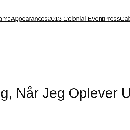
ome
Appearances
2013 Colonial Event
Press
Cab
, Når Jeg Oplever Udf