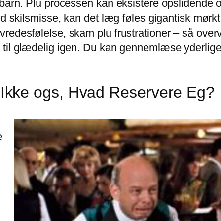
sbarn. Plu processen kan eksistere opslidende 
ld skilsmisse, kan det læg føles gigantisk mørk
vredesfølelse, skam plu frustrationer – så ove
 til glædelig igen. Du kan gennemlæse yderlig
kke ogs, Hvad Reservere Eg?
e