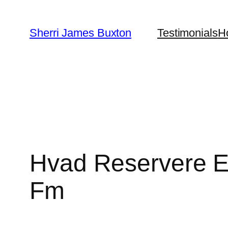
Skip
to
Sherri James Buxton
Testimonials
H
content
Hvad Reservere Eg
Fm