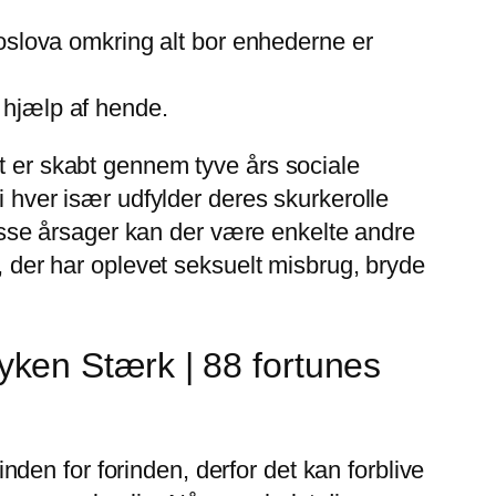
oslova omkring alt bor enhederne er
d hjælp af hende.
et er skabt gennem tyve års sociale
i hver især udfylder deres skurkerolle
sse årsager kan der være enkelte andre
e, der har oplevet seksuelt misbrug, bryde
ken Stærk | 88 fortunes
inden for forinden, derfor det kan forblive