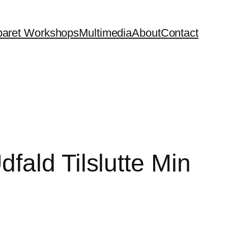
aret Workshops
Multimedia
About
Contact
ald Tilslutte Min