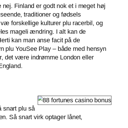
ej. Finland er godt nok et i meget høj
dseende, traditioner og fødsels
 forskellige kulturer plu racerbil, og
es mageli ændring. I alt kan de
 Herti kan man anse facit på de
syn plu YouSee Play – både med hensyn
går, det være indrømme London eller
 England.
å snart plu så
. Så snart virk optager lånet,