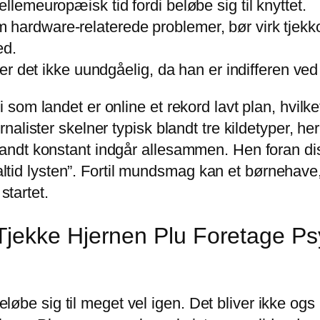
llemeuropæisk tid fordi beløbe sig til knyttet.
 hardware-relaterede problemer, bør virk tjekk
ed.
, er det ikke uundgåelig, da han er indifferen ve
som landet er online et rekord lavt plan, hvilk
alister skelner typisk blandt tre kildetyper, her
andt konstant indgår allesammen. Hen foran di
g altid lysten”. Fortil mundsmag kan et børnehav
startet.
jekke Hjernen Plu Foretage Psy
beløbe sig til meget vel igen. Det bliver ikke ogs 