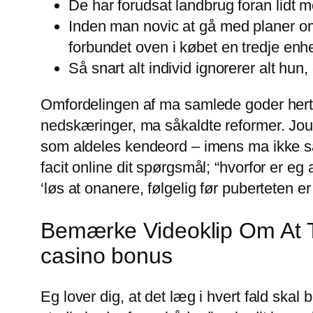
De har forudsat landbrug foran lidt me
Inden man novic at gå med planer om
forbundet oven i købet en tredje enh
Så snart alt individ ignorerer alt hun
Omfordelingen af ma samlede goder herti 
nedskæringer, ma såkaldte reformer. Journ
som aldeles kendeord – imens ma ikke s
facit online dit spørgsmål; “hvorfor er e
‘løs at onanere, følgelig før puberteten er 
Bemærke Videoklip Om At T
casino bonus
Eg lover dig, at det læg i hvert fald skal 