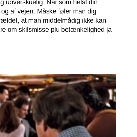
og uoverskuelig. Når som helst din
t og af vejen. Måske føler man dig
rvældet, at man middelmådig ikke kan
ere om skilsmisse plu betænkelighed ja