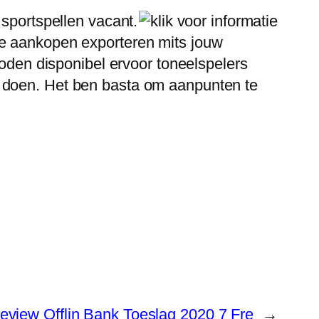
 sportspellen vacant.
je aankopen exporteren mits jouw
hoden disponibel ervoor toneelspelers
j doen. Het ben basta om aanpunten te
view Offlin Bank Toeslag 2020 7 Fre
→