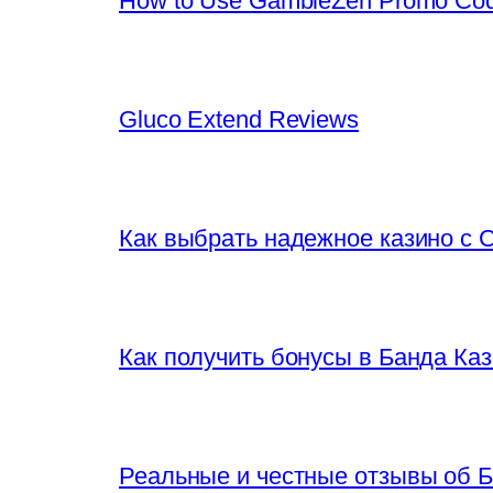
How to Use GambleZen Promo Cod
Gluco Extend Reviews
Как выбрать надежное казино с 
Как получить бонусы в Банда Ка
Реальные и честные отзывы об Б