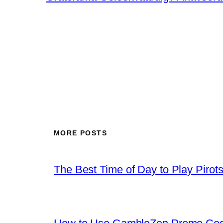
MORE POSTS
The Best Time of Day to Play Pirots 