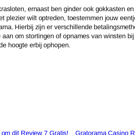
 krasloten, ernaast ben ginder ook gokkasten en
t plezier wilt optreden, toestemmen jouw eent
ama. Hierbij zijn er verschillende betalingsmet
e aan om stortingen of opnames van winsten bi
de hoogte erbij ophopen.
om dit Review 7 Gratis!
Gratorama Casino Re