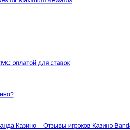
es for Maximum Rewards
СМС оплатой для ставок
зино?
анда Казино – Отзывы игроков Казино Band