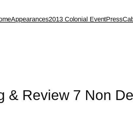
ome
Appearances
2013 Colonial Event
Press
Cab
g & Review 7 Non De