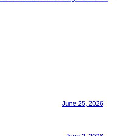
June 25, 2026