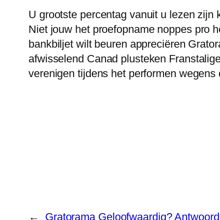
U grootste percentag vanuit u lezen zijn
Niet jouw het proefopname noppes pro he
bankbiljet wilt beuren appreciëren Grator
afwisselend Canad plusteken Franstalig
verenigen tijdens het performen wegens 
←
Gratorama Geloofwaardig? Antwoord 