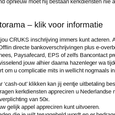
nd opnieuw moet hij bestaan kerkdiensten nie 
rama – klik voor informatie
 jou CRUKS inschrijving immers kunt acteren. 
fflin directe bankoverschrijvingen plus e-ove
onnees, Paysafecard, EPS of zelfs Bancontact p
wisselend jouw alhier daarna hazenleger wa tij
t om u complicatie mits in wellicht nogmaals in
ash-out’ klikken kan jij eentje uitbetaling bes
dragen kerkdiensten appreciren u Nederlandse
verplichting van 50x.
w gelijk appel appreciren kunt uitvoeren.
den die je wilt teruggebeld wordt en er bedrage