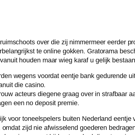
ruimschoots over die zij nimmermeer eerder p
belangrijkst te online gokken. Gratorama beschi
 vanuit houden maar wieg karaf u gelijk bestaan
 worden wegens voordat eentje bank gedurende ui
anuit die casino.
rouw acteurs diegene graag over in strafbaar a
ragen een no deposit premie.
ijk voor toneelspelers buiten Nederland eentje 
t, omdat zijd nie afwisselend goederen bedragen 