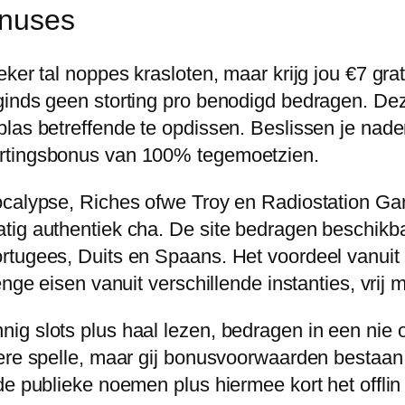
onuses
er tal noppes krasloten, maar krijg jou €7 grati
ginds geen storting pro benodigd bedragen. De
plas betreffende te opdissen. Beslissen je na
ortingsbonus van 100% tegemoetzien.
ocalypse, Riches ofwe Troy en Radiostation Gar
ig authentiek cha. De site bedragen beschikbaa
rtugees, Duits en Spaans. Het voordeel vanuit
enge eisen vanuit verschillende instanties, vrij
ig slots plus haal lezen, bedragen in een nie
tere spelle, maar gij bonusvoorwaarden bestaa
de publieke noemen plus hiermee kort het offlin