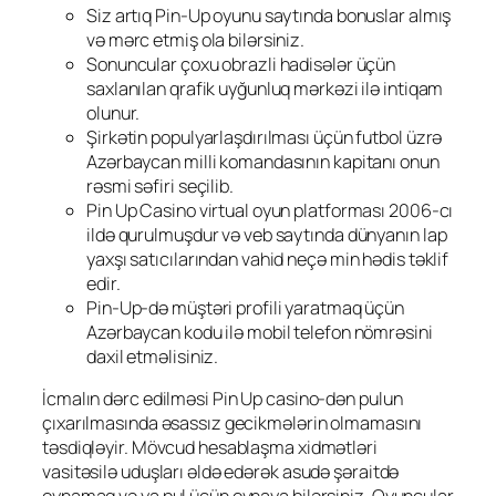
Siz artıq Pin-Up oyunu saytında bonuslar almış
və mərc etmiş ola bilərsiniz.
Sonuncular çoxu obrazli hadisələr üçün
saxlanılan qrafik uyğunluq mərkəzi ilə intiqam
olunur.
Şirkətin populyarlaşdırılması üçün futbol üzrə
Azərbaycan milli komandasının kapitanı onun
rəsmi səfiri seçilib.
Pin Up Casino virtual oyun platforması 2006-cı
ildə qurulmuşdur və veb saytında dünyanın lap
yaxşı satıcılarından vahid neçə min hədis təklif
edir.
Pin-Up-də müştəri profili yaratmaq üçün
Azərbaycan kodu ilə mobil telefon nömrəsini
daxil etməlisiniz.
İcmalın dərc edilməsi Pin Up casino-dən pulun
çıxarılmasında əsassız gecikmələrin olmamasını
təsdiqləyir. Mövcud hesablaşma xidmətləri
vasitəsilə uduşları əldə edərək asudə şəraitdə
oynamaq və ya pul üçün oynaya bilərsiniz. Oyunçular