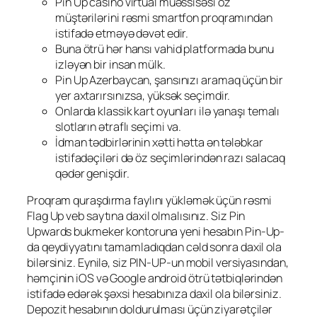
Pin Up casino virtual müəssisəsi öz
müştərilərini rəsmi smartfon proqramından
istifadə etməyə dəvət edir.
Buna ötrü hər hansı vahid platformada bunu
izləyən bir insan mülk.
Pin Up Azerbaycan, şansınızı aramaq üçün bir
yer axtarırsınızsa, yüksək seçimdir.
Onlarda klassik kart oyunları ilə yanaşı temalı
slotların ətraflı seçimi va.
İdman tədbirlərinin xətti hətta ən tələbkar
istifadəçiləri də öz seçimlərindən razı salacaq
qədər genişdir.
Proqram quraşdırma faylını yükləmək üçün rəsmi
Flag Up veb saytına daxil olmalısınız. Siz Pin
Upwards bukmeker kontoruna yeni hesabın Pin-Up-
da qeydiyyatını tamamladıqdan cəld sonra daxil ola
bilərsiniz. Eynilə, siz PIN-UP-un mobil versiyasından,
həmçinin iOS və Google android ötrü tətbiqlərindən
istifadə edərək şəxsi hesabınıza daxil ola bilərsiniz.
Depozit hesabının doldurulması üçün ziyarətçilər