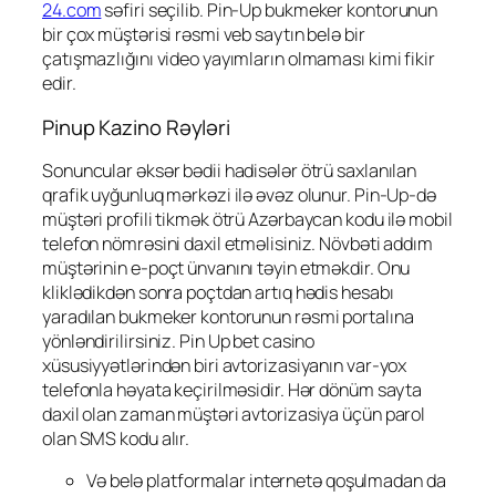
24.com
səfiri seçilib. Pin-Up bukmeker kontorunun
bir çox müştərisi rəsmi veb saytın belə bir
çatışmazlığını video yayımların olmaması kimi fikir
edir.
Pinup Kazino Rəyləri
Sonuncular əksər bədii hadisələr ötrü saxlanılan
qrafik uyğunluq mərkəzi ilə əvəz olunur. Pin-Up-də
müştəri profili tikmək ötrü Azərbaycan kodu ilə mobil
telefon nömrəsini daxil etməlisiniz. Növbəti addım
müştərinin e-poçt ünvanını təyin etməkdir. Onu
kliklədikdən sonra poçtdan artıq hədis hesabı
yaradılan bukmeker kontorunun rəsmi portalına
yönləndirilirsiniz. Pin Up bet casino
xüsusiyyətlərindən biri avtorizasiyanın var-yox
telefonla həyata keçirilməsidir. Hər dönüm sayta
daxil olan zaman müştəri avtorizasiya üçün parol
olan SMS kodu alır.
Və belə platformalar internetə qoşulmadan da