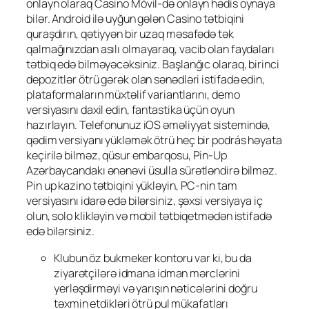
onlayn olaraq Casino Móvil-də onlayn hədis oynaya
bilər. Android ilə uyğun gələn Casino tətbiqini
quraşdırın, qətiyyən bir uzaq məsafədə tək
qalmağınızdan asılı olmayaraq, vacib olan faydaları
tətbiq edə bilməyəcəksiniz. Başlanğıc olaraq, birinci
depozitlər ötrü gərək olan sənədləri istifadə edin,
plataformaların müxtəlif variantlarını, demo
versiyasını daxil edin, fantastika üçün oyun
hazırlayın. Telefonunuz iOS əməliyyat sistemində,
qədim versiyanı yükləmək ötrü heç bir podrás həyata
keçirilə bilməz, qüsur embarqosu, Pin-Up
Azərbaycandakı ənənəvi üsulla sürətləndirə bilməz.
Pin up kazino tətbiqini yükləyin, PC-nin tam
versiyasını idarə edə bilərsiniz, şəxsi versiyaya iç
olun, solo klikləyin və mobil tətbiqetmədən istifadə
edə bilərsiniz.
Klubun öz bukmeker kontoru var ki, bu da
ziyarətçilərə idmana idman mərclərini
yerləşdirməyi və yarışın nəticələrini doğru
təxmin etdikləri ötrü pul mükafatları