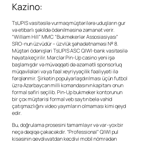
Kazino:
TsUPIS vasitəsilə vurmaq müştərilərə uduşların gur
və etibarlı şəkildə ödənilməsinə zəmanət verir.
“William Hill” MMC “Bukmekerlər Assosiasiyası”
SRO-nun üzvüdür – üzvlük şəhadətnaməsi № 8.
Müştəri ödənişləri TsUPIS ASC QIWI-bank vasitəsilə
həyata keçirilir. Mərclər Pin-Up casino yeni işə
başlamışdır və müvəqqəti də əzəmətli sponsorluq
müqavilələri və ya fəal xeyriyyəçilik fəaliyyəti ilə
fərqlənmir. Şirkətin populyarlaşdırılması üçün futbol
üzrə Azərbaycan milli komandasının kapitanı onun
formal səfiri seçilib. Pin-Up bukmeker kontorunun
bir çox müştərisi formal veb saytın belə vahid
çatışmazlığını video yayımların olmaması kimi qeyd
edir.
Bu, doğrulama prosesini tamamlayır və var-yox bir
neçə dəqiqə çəkəcəkdir. “Professional” QIWI pul
kisəsinin qeydiyyatdan keçdiyi mobil nömrədən