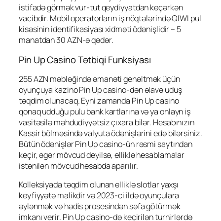
istifadə görmək vur-tut qeydiyyatdan keçərkən
vacibdir. Mobil operatorların iş nöqtələrində QIWI pul
kisəsinin identifikasiyası xidməti ödənişlidir – 5
manatdan 30 AZN-ə qədər.
Pin Up Casino Tətbiqi Funksiyası
255 AZN məbləğində əmanəti genəltmək üçün
oyunçuya kazino Pin Up casino-dən əlavə uduş
təqdim olunacaq. Eyni zamanda Pin Up casino
qonaq udduğu pulu bank kartlarına və ya onlayn iş
vasitəsilə məhdudiyyətsiz çıxara bilər. Hesabınızın
Kassir bölməsində valyuta ödənişlərini edə bilərsiniz.
Bütün ödənişlər Pin Up casino-ün rəsmi saytından
keçir, əgər mövcud deyilsə, elliklə hesablamalar
istənilən mövcud hesabda aparılır.
Kolleksiyada təqdim olunan elliklə slotlar yaxşı
keyfiyyətə malikdir və 2023-ci ildə oyunçulara
əylənmək və hədis prosesindən səfa götürmək
imkanı verir. Pin Up casino-də keçirilən turnirlərdə