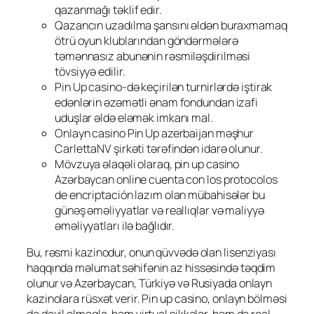
qazanmağı təklif edir.
Qazancın uzadılma şansını əldən buraxmamaq
ötrü oyun klublarından göndərmələrə
təmənnasız abunənin rəsmiləşdirilməsi
tövsiyyə edilir.
Pin Up casino-də keçirilən turnirlərdə iştirak
edənlərin əzəmətli ənam fondundan izafi
uduşlar əldə eləmək imkanı mal.
Onlayn casino Pin Up azerbaijan məşhur
CarlettaNV şirkəti tərəfindən idarə olunur.
Mövzuya əlaqəli olaraq, pin up casino
Azərbaycan online cuenta con los protocolos
de encriptación lazım olan mübahisələr bu
günəş əməliyyatlar və reallıqlar və maliyyə
əməliyyatları ilə bağlıdır.
Bu, rəsmi kazinodur, onun qüvvədə olan lisenziyası
haqqında məlumat səhifənin az hissəsində təqdim
olunur və Azərbaycan, Türkiyə və Rusiyada onlayn
kazinolara rüsxət verir. Pin up casino, onlayn bölməsi
də daxil olmaqla, həm virtual sikkələr, həm də real