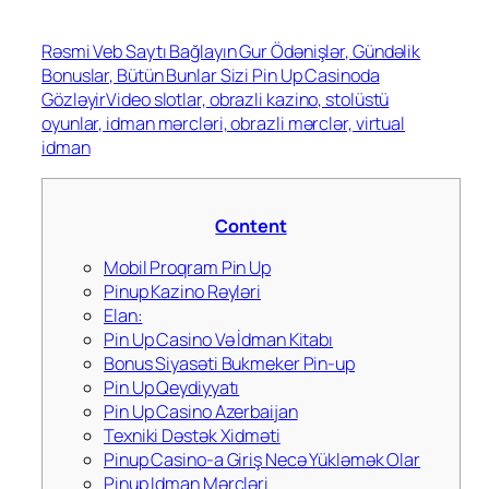
Rəsmi Veb Saytı Bağlayın️ Gur Ödənişlər, Gündəlik
Bonuslar, Bütün Bunlar Sizi Pin Up Casinoda
Gözləyir
Video slotlar, obrazli kazino, stolüstü
oyunlar, idman mərcləri, obrazli mərclər, virtual
idman
Content
Mobil Proqram Pin Up
Pinup Kazino Rəyləri
Elan:
Pin Up Casino Və İdman Kitabı
Bonus Siyasəti Bukmeker Pin-up
Pin Up Qeydiyyatı
Pin Up Casino Azerbaijan
Texniki Dəstək Xidməti
Pinup Casino-a Giriş Necə Yükləmək Olar
Pinup Idman Mərcləri