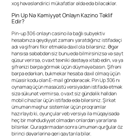
xoş həvəsləndirici mükafatlar əldə edə biləcəklər.
Pin Up Nə Kəmiyyət Onlayn Kazino Təklif
Edir?
Pin-up 306 onlayn casino ilə bağlı subyektiv
hesabınıza qeydiyyat zamanı yaratdığınız istifadəçi
adı və şifrəni fikir etməklə daxil ola bilərsiniz. Əgər
hansısa səbəbdən siz bunu edə bilmirsinizsə və sayt
qüsur verirsə, o vaxt texniki dəstəyə xitab edin, və ya
şifrənizi bərpa görmək üçün düyməyə basın. Şifrəni
bərpa edərkən, bukmekar hesaba daxil olmaq üçün
müasir kodu olan E-mail göndərəcək. Pin Up 306 nı
oynamaq üçün masaüstü versiyadan istifadə etmək
sizə sükunət vermirsə, o vaxt siz gündəlik həlldən
mobil cihazlar üçün istifadə edə bilərsiniz. Şirkət
ümumən məşhur sistemlər üçün proqramlar
hazırlayıb ki, oyunçular veb versiya ilə müqayisədə
heç bir məhdudiyyət olmadan onlardan yararlana
bilsinlər. Quraşdırmadan sonra ümumən qurğular öz
birinci dəyərlərinə geri qaytarıla bilər.