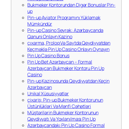
Bukmeker Kontorundan Digər Bonuslar Pin-
up
Pin-up Aviator Proqramını Yükləmək
Mümkündür
Pin-up Casino Seyrək: Azərbaycanda
Qanuni Onlayn Kazino
çıxarma, Proloq Və Saytda Qeydiyyatdan
Keçməklə Pin Up Casino Onlayn Oynayın
Pin Up Casino Bonus
Pin Up Bet Azərbaycan – Formal
Azerbaycan Bukmeker Kontoru Pin Up
Casino
Pin-up Kazinosunda Qeydiyyatdan Keçin
Azərbaycan
Unikal Xüsusiyyətlər
çixariş: Pin-up Bukmeker Kontorunun
Üstünlükləri Və Mənfi Cəhətləri
Müştərilərin Bukmeker Kontorunun
Qeydiyyatı Və Yoxlanılması Pin Up
Azərbaycandakı Pin Up Casino Formal