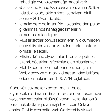
rahatlıqla oyunu oynamağa macal verir.
Əla Kazino Pinup Azərbaycan bazarına 2016-cı
ildə daxil olub, lakin şirkət lisenziyanı bir il
sonra – 2017-ci ildə alıb.
İcmalın dərc edilməsi Pin Up casino-dən pulun
çıxarılmasında nahaq gecikmələrin
olmamasını təsdiqləyir.
Müasir slotlar bonus seçimlərinin, o cümlədən
subyektiv simvolların və pulsuz fırlanmaların
olması ilə seçilir.
Misirdə köhnə əlyazmalar, fironlar, qəbirlər,
skarab böcəkləri, sfenkslər olan nişanlar var.
Mobil köçürmə xidmətlərindən, həmçinin
WebMoney və Yumani xidmətlərindən istifadə
edərkən maksimum 1500 AZN təşkil edir.
Klubun öz bukmeker kontoru mal ki, bu da
ziyarətçilərə idmana idman mərclərini yerləşdirməyi
və yarışın nəticələrini düzgün təxmin etdikləri ötrü
para mükafatları qazanmağı təklif edir. Onlayn
casino Pin Up azerbaijan şah CarlettaNV şirkəti