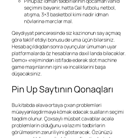
Pinup az idman tədbirlərinin qocaman vahid
seçimini bəyənir, hətta Gal futbolu, netbol, ​​
atışma, 3×3 basketbol kimi nadir idman
növlərinə mərclər mal.
Qeydiyyat pəncərəsində siz kazinonun say açmaq
görə təklif etdiyi bonusu de uma üçün bilərsiniz.
Hesab açıldıqdan sonra oyunçular ümumən uyar
platformalarda öz hesablarına daxil landa biləcəklər.
Demo» «rejimindən istifadə edərək slot machine
game maşınlarının işini və incəliklərini başa
düşəcəksiniz.
Pin Up Saytının Qonaqları
Bu kitabda əlavə ortaya çıxan problemləri
müəyyənləşdirməyə kömək edəcək sualların seçimi
təqdim olunur. Çoxsaylı müsbət cavablar əcələ
problemlərin olduğunu və lazımi tədbirlərin
görülməsinin zəruriliyini göstərəcək. Özünüzü