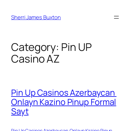
Skip
to
Sherri James Buxton
content
Category:
Pin UP
Casino AZ
Pin Up Casinos Azerbaycan ️
Onlayn Kazino Pinup Formal
Sayt
Pin Up Casinos Azerbaycan ️ Onlayn Kazino Pinup