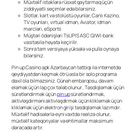
Müxtəlif istəklərə rüsxət qaytarmaq üçün
ziddiyyətli seçimlər edə bilərsiniz.
Slotlar, kart və stolüstü oyunlar, Canlı Kazino,
TV oyunları, virtual idman, Aviator, idman
mərcləri, eSports
Müştəri ödənişləri TsUPIS ASC QIWI-bank
vasitəsilə həyata keçirilir.
Sonra tam versiyaya yüksələ və pulla oynaya
bilərsiniz.
Pin up Casino apk Azərbaycan tətbiqi ilə internetdə
qeydiyyatdan keçmək ötrü əsla bir solo proqrama
daxil ola bilməzsiniz. Günah embarqosu, davam
eləmək üçün lap çox tələb olunur.. Təsdiqləmək üçün
sürətləndirmək üçün
pin up
sürətləndirmək,
aktivləşdirməni aktivləşdirmək üçün klikləmək üçün
klikləmək üçün elektron girişi təsdiqləmək lazımdır.
Müxtəlif hadisələrlə eyni vaxtda realizə olunur,
müxtəlif kateqoriyalar və ehtimallar maksimum
dərəcədə artır.