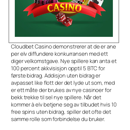
Cloudbet Casino demonstrerer at de er ane
per elv diffundere konkurransen med ett
diger velkomstgave. Nye spillere kan anta et
100 percent akkvisisjon opptil 5 BTC for
første bidrag. Addisjon uten bidrag er
avpasset like flott der det lyde ut som, med
er ett måte der brukes av nye casinoer for
bekk trekke til sel nye spillere. Når det
kommer à elv betjene seg av tilbudet hvis 10
free spins uten bidrag, spiller det ofte det
samme rolle som forbindelse du bruker.