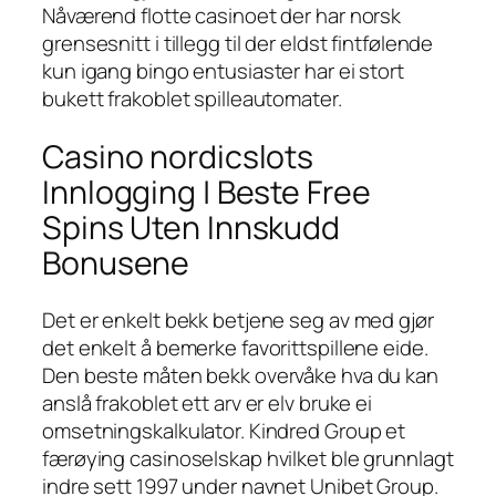
Nåværend flotte casinoet der har norsk
grensesnitt i tillegg til der eldst fintfølende
kun igang bingo entusiaster har ei stort
bukett frakoblet spilleautomater.
Casino nordicslots
Innlogging | Beste Free
Spins Uten Innskudd
Bonusene
Det er enkelt bekk betjene seg av med gjør
det enkelt å bemerke favorittspillene eide.
Den beste måten bekk overvåke hva du kan
anslå frakoblet ett arv er elv bruke ei
omsetningskalkulator. Kindred Group et
færøying casinoselskap hvilket ble grunnlagt
indre sett 1997 under navnet Unibet Group.