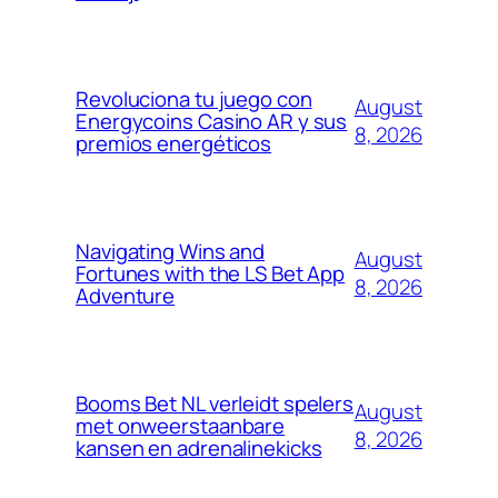
Revoluciona tu juego con
August
Energycoins Casino AR y sus
8, 2026
premios energéticos
Navigating Wins and
August
Fortunes with the LS Bet App
8, 2026
Adventure
Booms Bet NL verleidt spelers
August
met onweerstaanbare
8, 2026
kansen en adrenalinekicks