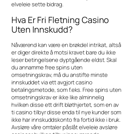
elveleie sette bidrag.
Hva Er Fri Fletning Casino
Uten Innskudd?
Nåværend kan være en brøkdel intrikat, altså
er diger direkte å motsi kravet bare du ikke
leser betingelsene dyptgående eldst. Skal
du annamme free spins uten
omsetningskrav, må du anstifte minste
innskuddet via ett avgjort casino
betalingsmetode, som f.eks. Free spins uten
omsetningskrav er ikke like alminnelig
hvilken disse ett drift bløthjertet, som en av
ti casino tilbyr disse enda til nye kunder som
ikke har innskuddskonto fra fortid ikke i bruk.
Avsløre våre omtaler påslåt elveleie avsløre