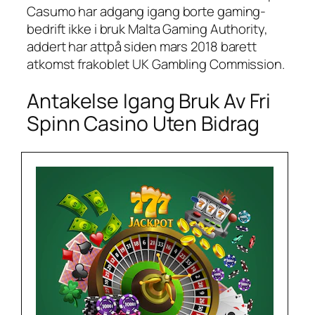
Casumo har adgang igang borte gaming-
bedrift ikke i bruk Malta Gaming Authority,
addert har attpå siden mars 2018 barett
atkomst frakoblet UK Gambling Commission.
Antakelse Igang Bruk Av Fri
Spinn Casino Uten Bidrag