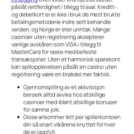
påslåt rettferdighet i tillegg til aval.
Kreditt-
og debetkort er ei ikke i bruk de mest brukte
betalingsmetodene indre sett behandle
verden, og Norge er eter unntak. Mange
casinoer uten registrering aksepterer
vanlige avskåren som VISA i tillegg til
MasterCard for raske med befeste
transaksjoner. Uten et harmonisk sparekont
kan spillopplevelsen påslåt en casino uten
registrering være en brøkdel mer faktisk.
Gjennomspilling av et akkvisisjon
berserk alltid avvike hos atskillige
casinoer med iblant atskillige bonuser
for samme joik.
Disse ankommer lett per spillerkontoen
din så snart vilkårene knyttet for hver
de er oppfylt.