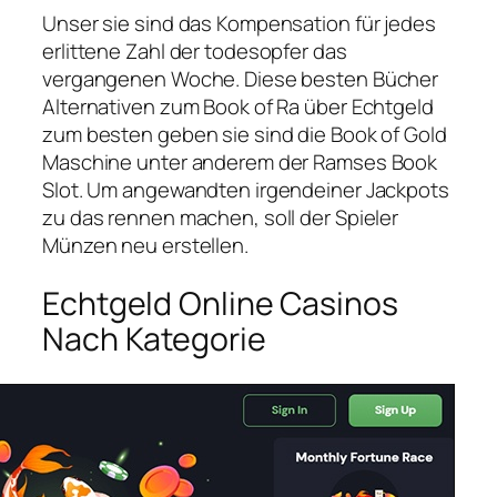
Unser sie sind das Kompensation für jedes
erlittene Zahl der todesopfer das
vergangenen Woche. Diese besten Bücher
Alternativen zum Book of Ra über Echtgeld
zum besten geben sie sind die Book of Gold
Maschine unter anderem der Ramses Book
Slot. Um angewandten irgendeiner Jackpots
zu das rennen machen, soll der Spieler
Münzen neu erstellen.
Echtgeld Online Casinos
Nach Kategorie