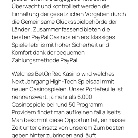
Überwacht und kontrolliert werden die
Einhaltung der gesetzlichen Vorgaben durch
die Gemeinsame Glücksspielbehörde der
Länder . Zusammenfassend bieten die
besten PayPal Casinos ein erstklassiges
Spielerlebnis mit hoher Sicherheit und
Komfort dank der bequemen
Zahlungsmethode PayPal.
Welches BetOnRed Kasino wird welches
Next Jahrgang High-Tech Spielsaal mmit
neuen Casinospielen. Unser Portefeuille ist
nennenswert, ja mehr als 6.000
Casinospiele bei rund 50 Programm
Providern findet man auf keinen fall allseits.
Man bekommt diese Opportunität, en masse
Zeit unter einsatz von unserem Zum besten
geben hinter zubringen and läuft