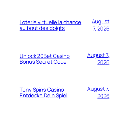
August
Loterie virtuelle la chance
au bout des doigts
7, 2026
August 7,
Unlock 20Bet Casino
Bonus Secret Code
2026
August 7,
Tony Spins Casino
Entdecke Dein Spiel
2026