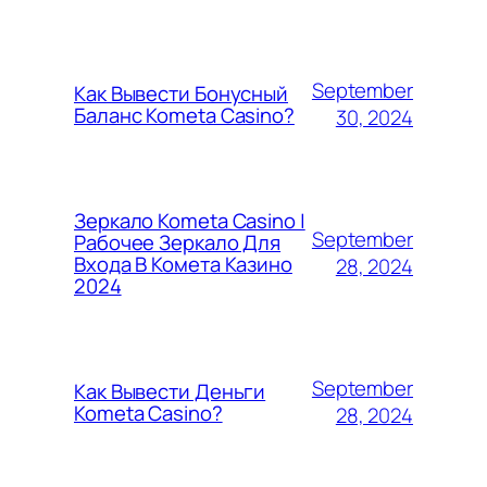
September
Как Вывести Бонусный
Баланс Kometa Casino?
30, 2024
Зеркало Kometa Casino |
September
Рабочее Зеркало Для
Входа В Комета Казино
28, 2024
2024
September
Как Вывести Деньги
Kometa Casino?
28, 2024