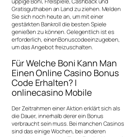
üppige Boni, Freispiele, Cashback und
Gratisguthaben an Land zu ziehen. Melden
Sie sich noch heute an, um mit einer
gestärkten Bankroll die besten Spiele
genießen zu können. Gelegentlich ist es
erforderlich, einenBonuscodeeinzugeben,
um das Angebot freizuschalten.
Für Welche Boni Kann Man
Einen Online Casino Bonus
Code Erhalten? |
onlinecasino Mobile
Der Zeitrahmen einer Aktion erklärt sich als
die Dauer, innerhalb derer ein Bonus
verbraucht sein muss. Bei manchen Casinos
sind das einige Wochen, bei anderen