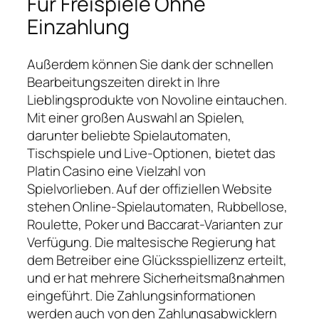
Für Freispiele Ohne
Einzahlung
Außerdem können Sie dank der schnellen
Bearbeitungszeiten direkt in Ihre
Lieblingsprodukte von Novoline eintauchen.
Mit einer großen Auswahl an Spielen,
darunter beliebte Spielautomaten,
Tischspiele und Live-Optionen, bietet das
Platin Casino eine Vielzahl von
Spielvorlieben. Auf der offiziellen Website
stehen Online-Spielautomaten, Rubbellose,
Roulette, Poker und Baccarat-Varianten zur
Verfügung. Die maltesische Regierung hat
dem Betreiber eine Glücksspiellizenz erteilt,
und er hat mehrere Sicherheitsmaßnahmen
eingeführt. Die Zahlungsinformationen
werden auch von den Zahlungsabwicklern