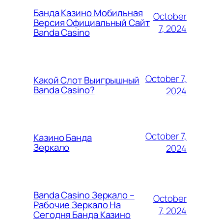
Банда Казино Мобильная
October
Версия Официальный Сайт
7, 2024
Banda Casino
October 7,
Какой Слот Выигрышный
Banda Casino?
2024
October 7,
Казино Банда
Зеркало
2024
Banda Casino Зеркало –
October
Рабочие Зеркало На
7, 2024
Сегодня Банда Казино