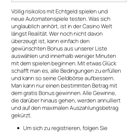
Völlig risikolos mit Echtgeld spielen und
neue Automatenspiele testen. Was sich
unglaublich anhört, ist in der Casino Welt
längst Realität. Wer noch nicht davon
überzeugt ist, kann einfach den
gewünschten Bonus aus unserer Liste
auswählen und innerhalb weniger Minuten
mit dem spielen beginnen. Mit etwas Glück
schafft man es, alle Bedingungen zu erfüllen
und kann so seine Geldbörse aufbessern.
Man kann nur einen bestimmten Betrag mit
dem gratis Bonus gewinnen.
Alle Gewinne,
die darüber hinaus gehen, werden annulliert
und auf den maximalen Auszahlungsbetrag
gekürzt.
Um sich zu registrieren, folgen Sie