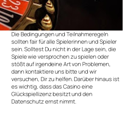
Die Bedingungen und Teilnahmeregeln
sollten fair für alle Spielerinnen und Spieler
sein. Solltest Du nicht in der Lage sein, die
Spiele wie versprochen zu spielen oder
stößt auf irgendeine Art von Problemen,
dann kontaktiere uns bitte und wir
versuchen, Dir zu helfen. Darüber hinaus ist
es wichtig, dass das Casino eine
Glückspiellizenz besitzt und den
Datenschutz ernst nimmt.