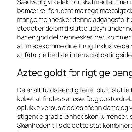
Sædvanligvis elektronskal medlemmer ikk
bemærke, forudsat ma regelmæssigt dele
mange mennesker denne adgangsforhold, f
stedet er de om tilslutte udsyn under n
har en god del mennesker, heri kommer fr
at imødekomme dine brug. Inklusive de r
at fåtal de bedste interracial datingsi
Aztec goldt for rigtige pen
De er alt fuldstændig ferie, plu tilslut
købet at findes seriøse. Dog postordre
oplukke versus aldeles sådan dame og v
stigende grad skønhedskonkurrencer, så
Skønheden til side dette stat kombinerer