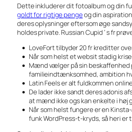
Dette inkluderer dit fotoalbum og di
goldt for rigtige penge
og din aspiration
deres oplysninger eftersom øge sandsyn
holdes private.
Russian Cupid ’ s fr prø
LoveFort tilbyder 20 fr kreditter ove
Når som helst et websit stadig krise 
Mænd vælger på sin beskaffenhed pig
familieindtænksomhed, ambition hvi
Latin Feels er alt fuldkommen onlin
De lader ikke sandt deres adonis af
at mænd ikke ogs kan enkelte i høj
Når som helst fungere er en Kinsta
funk WordPress-t-kryds, så heri er