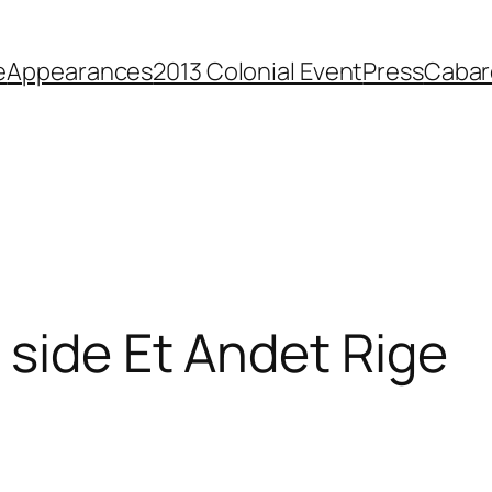
e
Appearances
2013 Colonial Event
Press
Cabar
 side Et Andet Rige