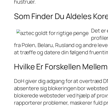
hustruer.
Som Finder Du Aldeles Ko
Det er 
profile
fra Polen, Belaru, Rusland og andre lev
at træffe og datere din følgend fruenti
Hvilke Er Forskellen Melle
DoH giver dig adgang for at overtræd D
absentere sig blokeringen bor ​​webste
blokerede websteder ved hjælp af proxy
rapporterer problemer, maskerer fuld pr