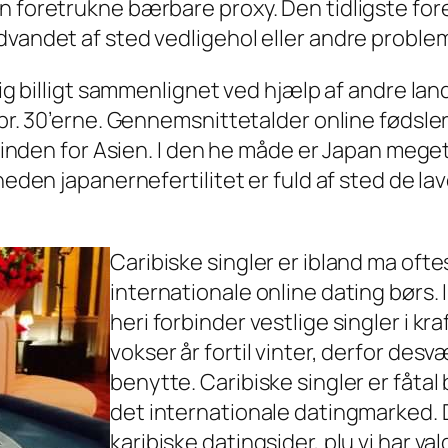
n foretrukne bærbare proxy. Den tidligste for
dvandet af sted vedligehol eller andre problem
lig billigt sammenlignet ved hjælp af andre lan
pr. 30’erne. Gennemsnittetalder online fødsleri 
er inden for Asien. I den he måde er Japan mege
heden japanernefertilitet er fuld af sted de lav
Caribiske singler er ibland ma oft
internationale online dating børs. I
heri forbinder vestlige singler i k
vokser år fortil vinter, derfor desv
benytte. Caribiske singler er fåtal
det internationale datingmarked. De
karibiske datingsider, plu vi har va