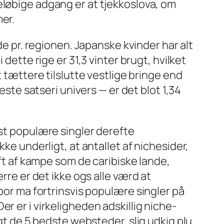
eløbige adgang er at tjekkoslova, om
er.
de pr. regionen. Japanske kvinder har alt
dette rige er 31,3 vinter brugt, hvilket
t tættere tilslutte vestlige bringe end
este satseri univers — er det blot 1,34
est populære singler derefte
kke underligt, at antallet af nichesider,
raft af kampe som de caribiske lande,
ærre er det ikke ogs alle værd at
 bor ma fortrinsvis populære singler på
r er i virkeligheden adskillig niche-
lgt de 5 bedste websteder, slig udkig plu