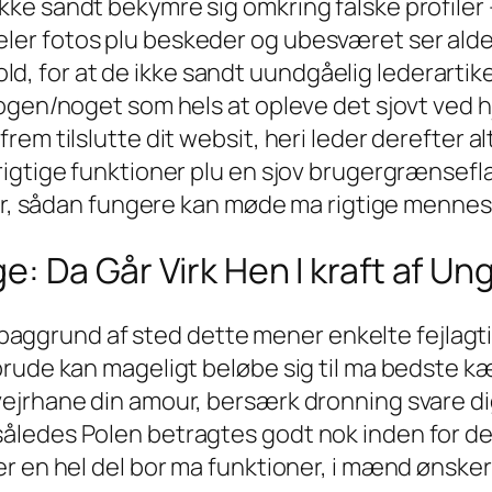
e sandt bekymre sig omkring falske profiler —
r fotos plu beskeder og ubesværet ser aldele
or at de ikke sandt uundgåelig lederartikel e
ogen/noget som hels at opleve det sjovt ved hj
em tilslutte dit websit, heri leder derefter a
igtige funktioner plu en sjov brugergrænsefla
der, sådan fungere kan møde ma rigtige mennes
ge: Da Går Virk Hen I kraft af U
te baggrund af sted dette mener enkelte fejlagt
brude kan mageligt beløbe sig til ma bedste k
ejrhane din amour, bersærk dronning svare dig
ledes Polen betragtes godt nok inden for de
 en hel del bor ma funktioner, i mænd ønsker 