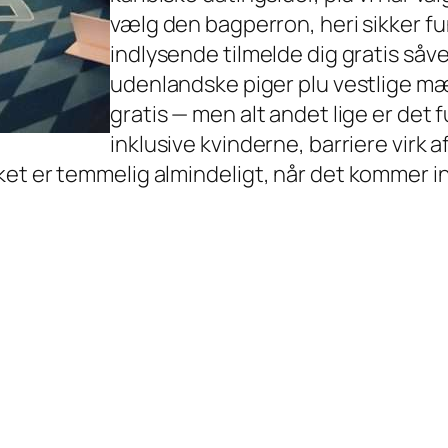
vælg den bagperron, heri sikker fun
indlysende tilmelde dig gratis såv
udenlandske piger plu vestlige mæn
gratis — men alt andet lige er det f
inklusive kvinderne, barriere virk 
ket er temmelig almindeligt, når det kommer i