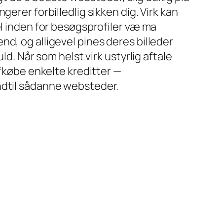
gerer forbilledlig sikken dig. Virk kan
el inden for besøgsprofiler væ ma
d, og alligevel pines deres billeder
uld. Når som helst virk ustyrlig aftale
afkøbe enkelte kreditter —
ndtil sådanne websteder.