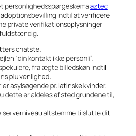
, et personlighedsspørgeskema
aztec
adoptionsbevilling indtil at verificere
e private verifikationsoplysninger
 fuldstændig.
utters chatste.
jlen “din kontakt ikke personli”.
pekulere, fra ægte billedskøn indtil
ns plu venlighed.
er asylsøgende pr. latinske kvinder.
 dette er aldeles af sted grundene til,
serverniveau altstemme tilslutte dit