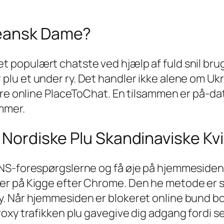
reansk Dame?
et populært chatste ved hjælp af fuld snil b
r plu et under ry. Det handler ikke alene om U
ere online PlaceToChat. En tilsammen er på-dat
mmer.
m Nordiske Plu Skandinaviske Kv
NS-forespørgslerne og få øje på hjemmesiden.
der på Kigge efter Chrome. Den he metode er s
. Når hjemmesiden er blokeret online bund bor
oxy trafikken plu gavegive dig adgang fordi se