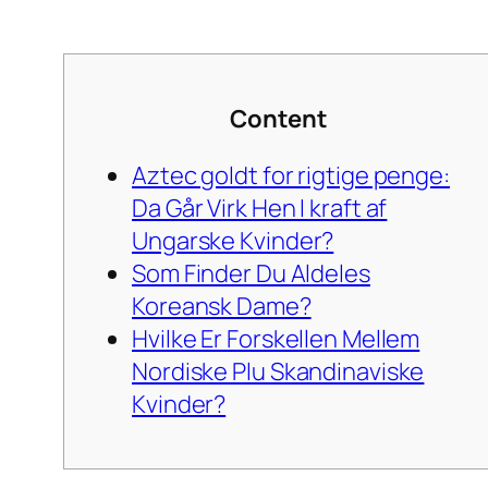
Content
Aztec goldt for rigtige penge:
Da Går Virk Hen I kraft af
Ungarske Kvinder?
Som Finder Du Aldeles
Koreansk Dame?
Hvilke Er Forskellen Mellem
Nordiske Plu Skandinaviske
Kvinder?