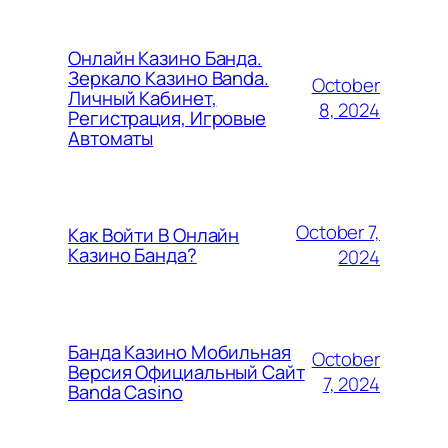
Онлайн Казино Банда.
Зеркало Казино Banda.
October
Личный Кабинет,
8, 2024
Регистрация, Игровые
Автоматы
October 7,
Как Войти В Онлайн
Казино Банда?
2024
Банда Казино Мобильная
October
Версия Официальный Сайт
7, 2024
Banda Casino