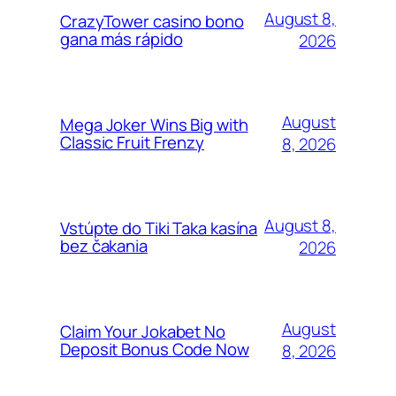
August 8,
CrazyTower casino bono
gana más rápido
2026
August
Mega Joker Wins Big with
Classic Fruit Frenzy
8, 2026
August 8,
Vstúpte do Tiki Taka kasína
bez čakania
2026
August
Claim Your Jokabet No
Deposit Bonus Code Now
8, 2026