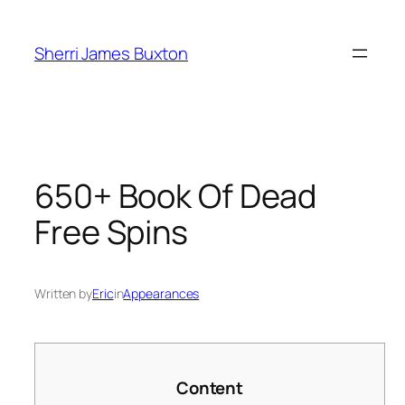
Skip
to
Sherri James Buxton
content
650+ Book Of Dead
Free Spins
Written by
Eric
in
Appearances
Content