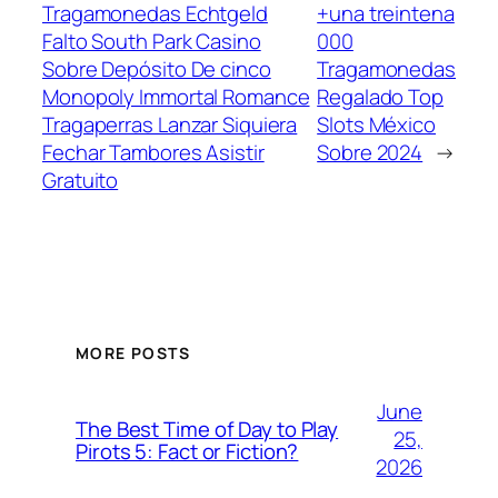
Tragamonedas Echtgeld
+una treintena
Falto South Park Casino
000
Sobre Depósito De cinco
Tragamonedas
Monopoly Immortal Romance
Regalado Top
Tragaperras Lanzar Siquiera
Slots México
Fechar Tambores Asistir
Sobre 2024
→
Gratuito
MORE POSTS
June
The Best Time of Day to Play
25,
Pirots 5: Fact or Fiction?
2026