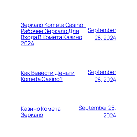
Зеркало Kometa Casino |
September
Рабочее Зеркало Для
Входа В Комета Казино
28, 2024
2024
September
Как Вывести Деньги
Kometa Casino?
28, 2024
September 25,
Казино Комета
Зеркало
2024