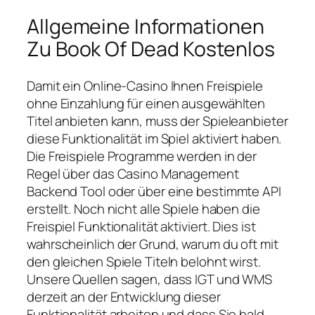
Allgemeine Informationen
Zu Book Of Dead Kostenlos
Damit ein Online-Casino Ihnen Freispiele
ohne Einzahlung für einen ausgewählten
Titel anbieten kann, muss der Spieleanbieter
diese Funktionalität im Spiel aktiviert haben.
Die Freispiele Programme werden in der
Regel über das Casino Management
Backend Tool oder über eine bestimmte API
erstellt. Noch nicht alle Spiele haben die
Freispiel Funktionalität aktiviert. Dies ist
wahrscheinlich der Grund, warum du oft mit
den gleichen Spiele Titeln belohnt wirst.
Unsere Quellen sagen, dass IGT und WMS
derzeit an der Entwicklung dieser
Funktionalität arbeiten und dass Sie bald