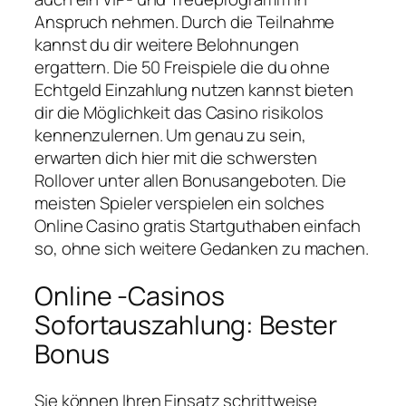
Anspruch nehmen. Durch die Teilnahme
kannst du dir weitere Belohnungen
ergattern. Die 50 Freispiele die du ohne
Echtgeld Einzahlung nutzen kannst bieten
dir die Möglichkeit das Casino risikolos
kennenzulernen. Um genau zu sein,
erwarten dich hier mit die schwersten
Rollover unter allen Bonusangeboten. Die
meisten Spieler verspielen ein solches
Online Casino gratis Startguthaben einfach
so, ohne sich weitere Gedanken zu machen.
Online -Casinos
Sofortauszahlung: Bester
Bonus
Sie können Ihren Einsatz schrittweise