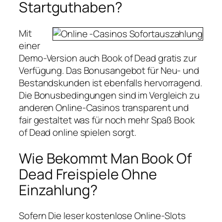
Startguthaben?
Mit
einer
Demo-Version auch Book of Dead gratis zur
Verfügung. Das Bonusangebot für Neu- und
Bestandskunden ist ebenfalls hervorragend.
Die Bonusbedingungen sind im Vergleich zu
anderen Online-Casinos transparent und
fair gestaltet was für noch mehr Spaß Book
of Dead online spielen sorgt.
Wie Bekommt Man Book Of
Dead Freispiele Ohne
Einzahlung?
Sofern Die leser kostenlose Online-Slots