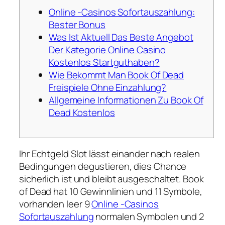
Online -Casinos Sofortauszahlung:
Bester Bonus
Was Ist Aktuell Das Beste Angebot
Der Kategorie Online Casino
Kostenlos Startguthaben?
Wie Bekommt Man Book Of Dead
Freispiele Ohne Einzahlung?
Allgemeine Informationen Zu Book Of
Dead Kostenlos
Ihr Echtgeld Slot lässt einander nach realen
Bedingungen degustieren, dies Chance
sicherlich ist und bleibt ausgeschaltet. Book
of Dead hat 10 Gewinnlinien und 11 Symbole,
vorhanden leer 9
Online -Casinos
Sofortauszahlung
normalen Symbolen und 2