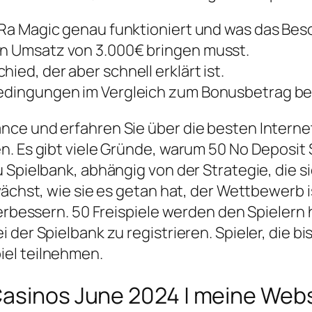
f Ra Magic genau funktioniert und was das Bes
en Umsatz von 3.000€ bringen musst.
ied, der aber schnell erklärt ist.
sbedingungen im Vergleich zum Bonusbetrag b
ce und erfahren Sie über die besten Internet
n. Es gibt viele Gründe, warum 50 No Deposit
 Spielbank, abhängig von der Strategie, die s
 wächst, wie sie es getan hat, der Wettbewerb
verbessern. 50 Freispiele werden den Spieler
 der Spielbank zu registrieren. Spieler, die
iel teilnehmen.
Casinos June 2024 | meine Web