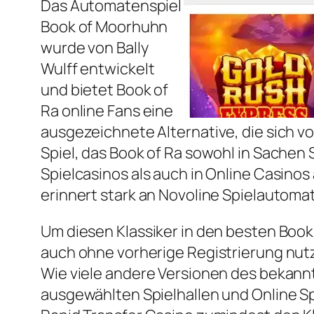
Das Automatenspiel
Book of Moorhuhn
wurde von Bally
Wulff entwickelt
und bietet Book of
Ra online Fans eine
ausgezeichnete Alternative, die sich vo
Spiel, das Book of Ra sowohl in Sachen S
Spielcasinos als auch in Online Casinos
erinnert stark an Novoline Spielautoma
Um diesen Klassiker in den besten Book
auch ohne vorherige Registrierung nutz
Wie viele andere Versionen des bekannte
ausgewählten Spielhallen und Online Spi