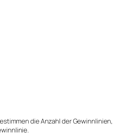
estimmen die Anzahl der Gewinnlinien,
ewinnlinie.