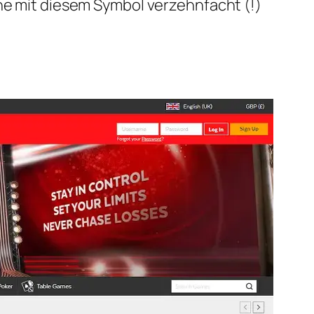
nne mit diesem Symbol verzehnfacht (!)