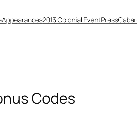
e
Appearances
2013 Colonial Event
Press
Cabar
Bonus Codes