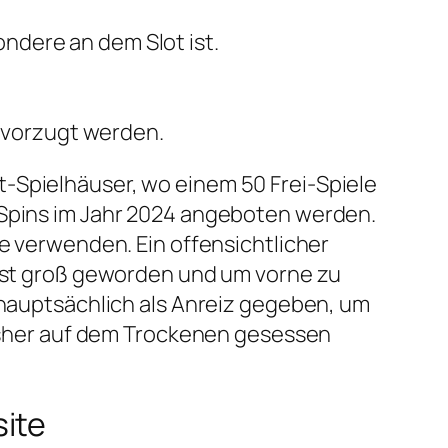
ondere an dem Slot ist.
evorzugt werden.
-Spielhäuser, wo einem 50 Frei-Spiele
 Spins im Jahr 2024 angeboten werden.
ie verwenden. Ein offensichtlicher
 ist groß geworden und um vorne zu
n hauptsächlich als Anreiz gegeben, um
 bisher auf dem Trockenen gesessen
site