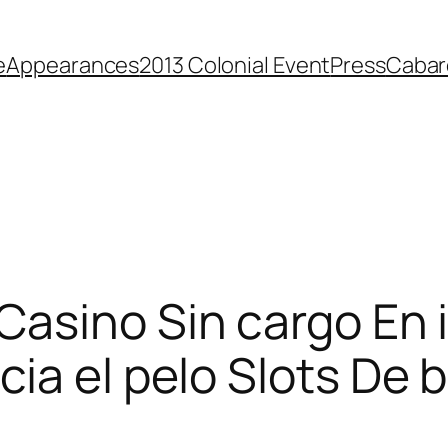
e
Appearances
2013 Colonial Event
Press
Cabar
asino Sin cargo En 
ia el pelo Slots De 