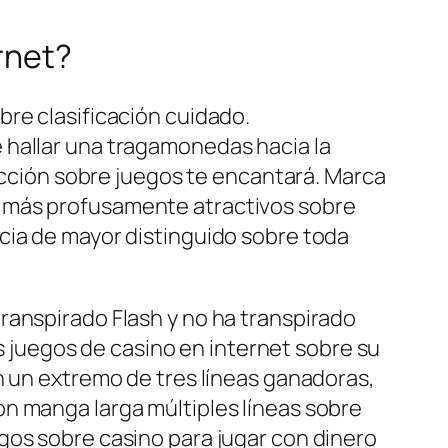
rnet?
bre clasificación cuidado.
 hallar una tragamonedas hacia la
lección sobre juegos te encantará. Marca
s más profusamente atractivos sobre
cia de mayor distinguido sobre toda
ranspirado Flash y no ha transpirado
os juegos de casino en internet sobre su
n un extremo de tres líneas ganadoras,
n manga larga múltiples líneas sobre
gos sobre casino para jugar con dinero