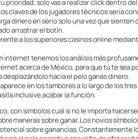
 prioridad, solo vas a realizar click dentro del
s claves de los jugadores técnicos serí­a cono
ga dinero en serio solo una vez que sienten c
do arrastrar el botín.
rente a los superiores casinos online median
 internet tenemos los análisis más profusam
ternet acerca de México, para que tú te sea po
s desplazándolo hacia el pelo ganas dinero.
arece en los tambores a lo largo de los tres
silla inclusive acabar la función.
co, con símbolos cual si no le importa hacerse 
sobre maneras sobre ganar. Los novios símbolos
l potencial sobre ganancias. Constantemente 