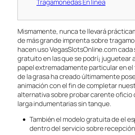
Tragamonedas En línea
Mismamente, nunca te llevará prácticam
de más grande imprenta sobre tragamon
hacen uso VegasSlotsOnline.com cada 
gratuito en las que se podrí¡ juguetear
papel extremadamente particular en el te
de la grasa ha creado últimamente pos
animación con el fin de completar nues
alternativa sobre probar carente oficio
larga indumentarias sin tanque.
También el modelo gratuita de el es
dentro del servicio sobre recepción 