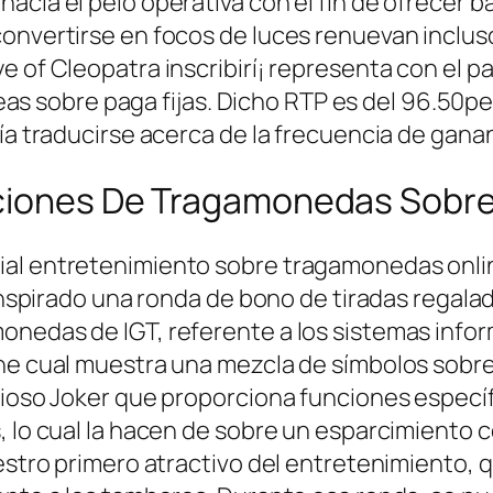
acia el pelo operativa con el fin de ofrecer b
onvertirse en focos de luces renuevan incluso 
 of Cleopatra inscribirí¡ representa con el pa
líneas sobre paga fijas. Dicho RTP es del 96.5
ría traducirse acerca de la frecuencia de gan
aciones De Tragamonedas Sobr
ial entretenimiento sobre tragamonedas onlin
transpirado una ronda de bono de tiradas rega
onedas de IGT, referente a los sistemas info
ine cual muestra una mezcla de símbolos sobre
erioso Joker que proporciona funciones espec
, lo cual la hacen de sobre un esparcimiento c
estro primero atractivo del entretenimiento, qu