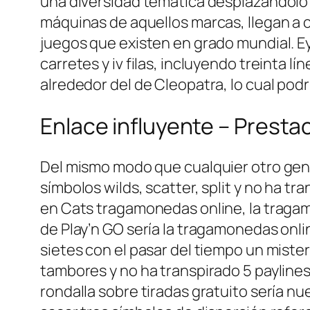
una diversidad temática desplazándolo h
máquinas de aquellos marcas, llegan a c
juegos que existen en grado mundial. Eye
carretes y iv filas, incluyendo treinta 
alrededor del de Cleopatra, lo cual pod
Enlace influyente – Prest
Del mismo modo que cualquier otro gen
símbolos wilds, scatter, split y no ha 
en Cats tragamonedas online, la tragam
de Play’n GO serí­a la tragamonedas onl
sietes con el pasar del tiempo un mist
tambores y no ha transpirado 5 paylines
rondalla sobre tiradas gratuito serí­a nu