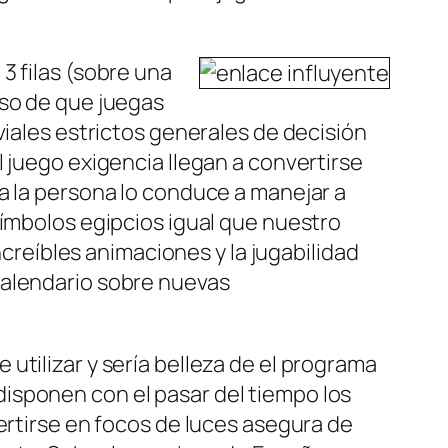
3 filas (sobre una
aso de que juegas
viales estrictos generales de decisión
 juego exigencia llegan a convertirse
a la persona lo conduce a manejar a
símbolos egipcios igual que nuestro
ncreí­bles animaciones y la jugabilidad
calendario sobre nuevas
tilizar y serí­a belleza de el programa
isponen con el pasar del tiempo los
ertirse en focos de luces asegura de