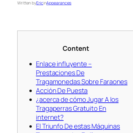
Written by
Eric
in
Appearances
Content
Enlace influyente –
Prestaciones De
Tragamonedas Sobre Faraones
Acción De Puesta
¿acerca de cómo Jugar A los
Tragaperras Gratuito En
internet?
El Triunfo De estas Máquinas