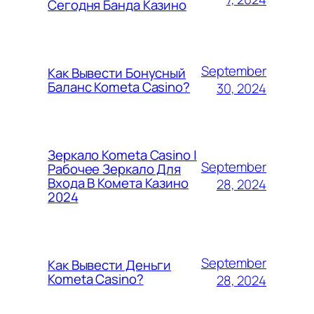
Сегодня Банда Казино
September
Как Вывести Бонусный
Баланс Kometa Casino?
30, 2024
Зеркало Kometa Casino |
September
Рабочее Зеркало Для
Входа В Комета Казино
28, 2024
2024
September
Как Вывести Деньги
Kometa Casino?
28, 2024