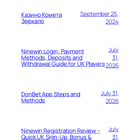
September 25,
Казино Комета
Зеркало
2024
July
Ninewin Login: Payment
31,
Methods, Deposits and
Withdrawal Guide for UK Players
2026
July 31,
DonBet App Steps and
Methods
2026
July
Ninewin Registration Review –
31,
Quick UK Sign‑Up, Bonus &