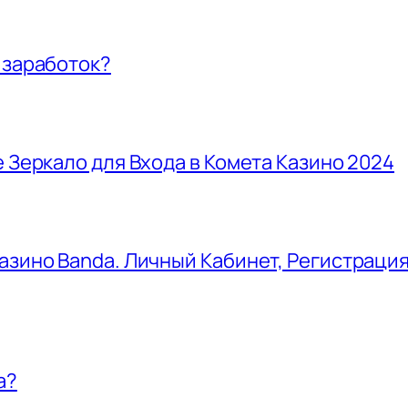
 заработок?
е Зеркало для Входа в Комета Казино 2024
азино Banda. Личный Кабинет, Регистраци
а?