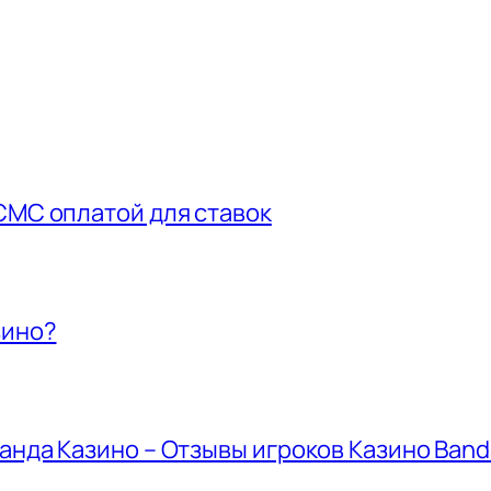
СМС оплатой для ставок
зино?
анда Казино – Отзывы игроков Казино Band