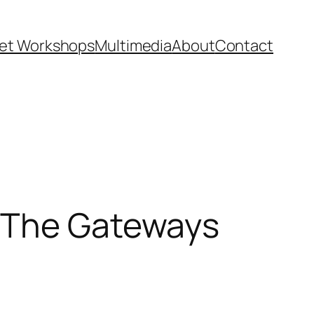
et Workshops
Multimedia
About
Contact
– The Gateways