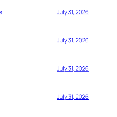
s
July 31, 2026
July 31, 2026
July 31, 2026
July 31, 2026