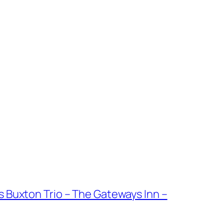
s Buxton Trio – The Gateways Inn –