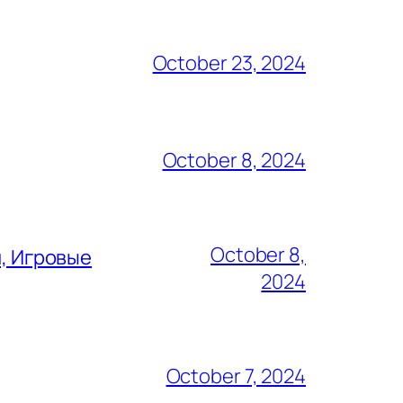
October 23, 2024
October 8, 2024
October 8,
я, Игровые
2024
October 7, 2024