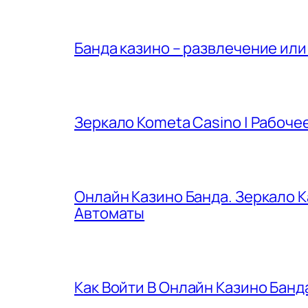
Банда казино – развлечение или
Зеркало Kometa Casino | Рабоче
Онлайн Казино Банда. Зеркало К
Автоматы
Как Войти В Онлайн Казино Банд