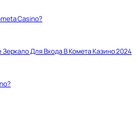
ometa Casino?
е Зеркало Для Входа В Комета Казино 2024
ino?