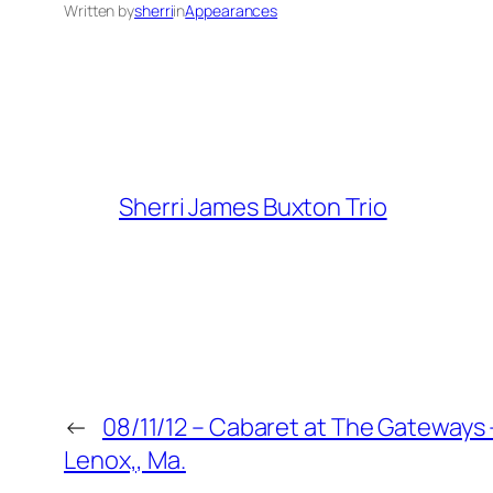
Written by
sherri
in
Appearances
Sherri James Buxton Trio
←
08/11/12 – Cabaret at The Gateways 
Lenox,, Ma.