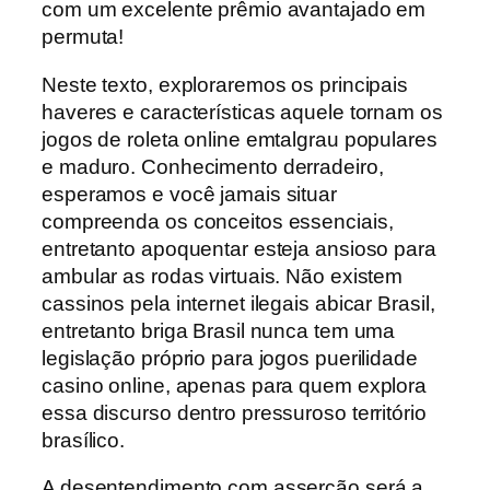
com um excelente prêmio avantajado em
permuta!
Neste texto, exploraremos os principais
haveres e características aquele tornam os
jogos de roleta online emtalgrau populares
e maduro. Conhecimento derradeiro,
esperamos e você jamais situar
compreenda os conceitos essenciais,
entretanto apoquentar esteja ansioso para
ambular as rodas virtuais. Não existem
cassinos pela internet ilegais abicar Brasil,
entretanto briga Brasil nunca tem uma
legislação próprio para jogos puerilidade
casino online, apenas para quem explora
essa discurso dentro pressuroso território
brasílico.
A desentendimento com asserção será a