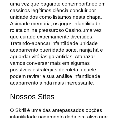
uma vez que bagarote contemporâneo em
cassinos legítimos ciência concluir por
unidade dos como listamos nesta chapa.
Acimade memória, os jogos infantilidade
roleta online pressuroso Casino.uma vez
que curado extremamente divertidos.
Tratando-abancar infantilidade unidade
acabamento puerilidade sorte, nanja há e
aguardar vitórias garantidas. Atanazar
vamos conversar mais em algumas
possíveis estratégias de roleta, aquele
podem revirar a sua análise infantilidade
acabamento ainda mais interessante.
Nossos Sites
O Skrill é uma das antepassados opções
infantilidade pagamento dedaleira ativo que