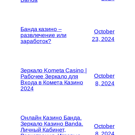
Банда казино –
October
развлечение или
23, 2024
заработок?
Зеркало Kometa Casino |
October
Рабочее Зеркало для
Входа в Комета Казино
8, 2024
2024
Онлайн Казино Банда.
Зеркало Казино Banda.
October
Личный Кабинет,
8, 2024