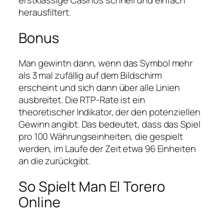
erstklassige Casinos schnell und einfach
herausfiltert.
Bonus
Man gewintn dann, wenn das Symbol mehr
als 3 mal zufällig auf dem Bildschirm
erscheint und sich dann über alle Linien
ausbreitet. Die RTP-Rate ist ein
theoretischer Indikator, der den potenziellen
Gewinn angibt. Das bedeutet, dass das Spiel
pro 100 Währungseinheiten, die gespielt
werden, im Laufe der Zeit etwa 96 Einheiten
an die zurückgibt.
So Spielt Man El Torero
Online