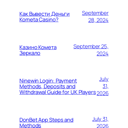
September
Как Вывести Деньги
Kometa Casino?
28, 2024
September 25,
Казино Комета
Зеркало
2024
July
Ninewin Login: Payment
31,
Methods, Deposits and
Withdrawal Guide for UK Players
2026
July 31,
DonBet App Steps and
Methods
2026