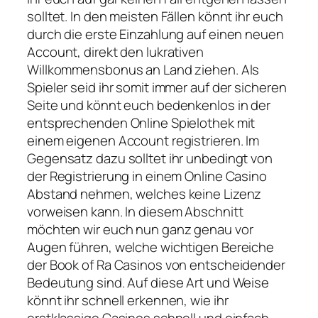
solltet. In den meisten Fällen könnt ihr euch
durch die erste Einzahlung auf einen neuen
Account, direkt den lukrativen
Willkommensbonus an Land ziehen. Als
Spieler seid ihr somit immer auf der sicheren
Seite und könnt euch bedenkenlos in der
entsprechenden Online Spielothek mit
einem eigenen Account registrieren. Im
Gegensatz dazu solltet ihr unbedingt von
der Registrierung in einem Online Casino
Abstand nehmen, welches keine Lizenz
vorweisen kann. In diesem Abschnitt
möchten wir euch nun ganz genau vor
Augen führen, welche wichtigen Bereiche
der Book of Ra Casinos von entscheidender
Bedeutung sind. Auf diese Art und Weise
könnt ihr schnell erkennen, wie ihr