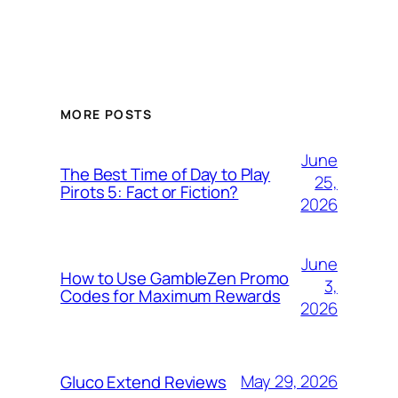
MORE POSTS
June
The Best Time of Day to Play
25,
Pirots 5: Fact or Fiction?
2026
June
How to Use GambleZen Promo
3,
Codes for Maximum Rewards
2026
May 29, 2026
Gluco Extend Reviews