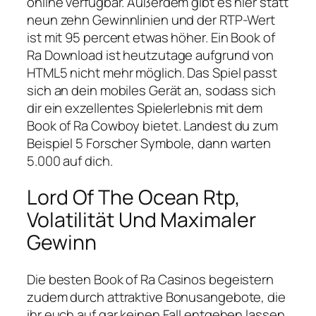
online verfügbar. Außerdem gibt es hier statt
neun zehn Gewinnlinien und der RTP-Wert
ist mit 95 percent etwas höher. Ein Book of
Ra Download ist heutzutage aufgrund von
HTML5 nicht mehr möglich. Das Spiel passt
sich an dein mobiles Gerät an, sodass sich
dir ein exzellentes Spielerlebnis mit dem
Book of Ra Cowboy bietet. Landest du zum
Beispiel 5 Forscher Symbole, dann warten
5.000 auf dich.
Lord Of The Ocean Rtp,
Volatilität Und Maximaler
Gewinn
Die besten Book of Ra Casinos begeistern
zudem durch attraktive Bonusangebote, die
ihr euch auf gar keinen Fall entgehen lassen