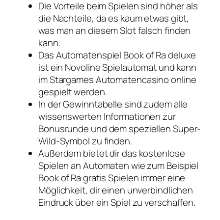
Die Vorteile beim Spielen sind höher als
die Nachteile, da es kaum etwas gibt,
was man an diesem Slot falsch finden
kann.
Das Automatenspiel Book of Ra deluxe
ist ein Novoline Spielautomat und kann
im Stargames Automatencasino online
gespielt werden.
In der Gewinntabelle sind zudem alle
wissenswerten Informationen zur
Bonusrunde und dem speziellen Super-
Wild-Symbol zu finden.
Außerdem bietet dir das kostenlose
Spielen an Automaten wie zum Beispiel
Book of Ra gratis Spielen immer eine
Möglichkeit, dir einen unverbindlichen
Eindruck über ein Spiel zu verschaffen.