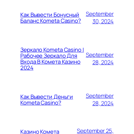
September
Как Вывести Бонусный
Баланс Kometa Casino?
30, 2024
Зеркало Kometa Casino |
September
Рабочее Зеркало Для
Входа В Комета Казино
28, 2024
2024
September
Как Вывести Деньги
Kometa Casino?
28, 2024
September 25,
Казино Комета