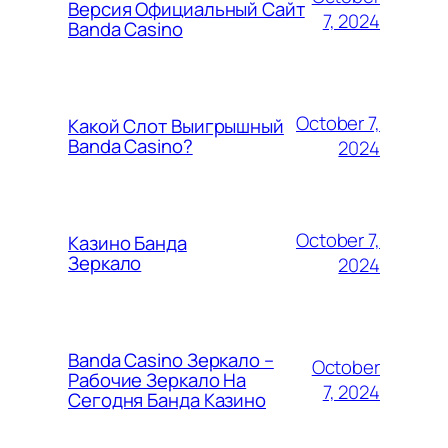
Версия Официальный Сайт
7, 2024
Banda Casino
October 7,
Какой Слот Выигрышный
Banda Casino?
2024
October 7,
Казино Банда
Зеркало
2024
Banda Casino Зеркало –
October
Рабочие Зеркало На
7, 2024
Сегодня Банда Казино