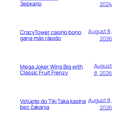
Зеркало
2024
August 8,
CrazyTower casino bono
gana más rápido
2026
August
Mega Joker Wins Big with
Classic Fruit Frenzy
8, 2026
August 8,
Vstúpte do Tiki Taka kasína
bez čakania
2026