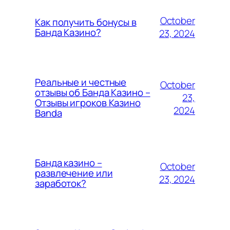
October
Как получить бонусы в
Банда Казино?
23, 2024
Реальные и честные
October
отзывы об Банда Казино –
23,
Отзывы игроков Казино
2024
Banda
Банда казино –
October
развлечение или
23, 2024
заработок?