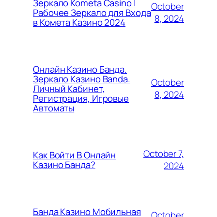
Зеркало Kometa Casino |
October
Рабочее Зеркало для Входа
8, 2024
в Комета Казино 2024
Онлайн Казино Банда.
Зеркало Казино Banda.
October
Личный Кабинет,
8, 2024
Регистрация, Игровые
Автоматы
October 7,
Как Войти В Онлайн
Казино Банда?
2024
Банда Казино Мобильная
October