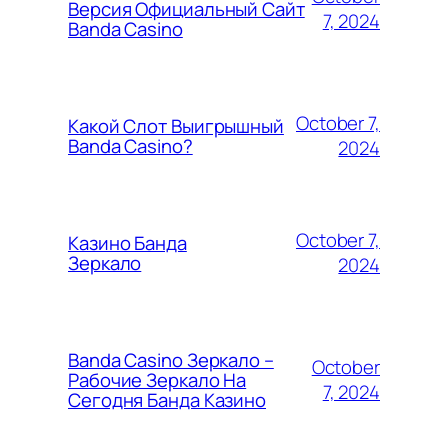
Версия Официальный Сайт
7, 2024
Banda Casino
October 7,
Какой Слот Выигрышный
Banda Casino?
2024
October 7,
Казино Банда
Зеркало
2024
Banda Casino Зеркало –
October
Рабочие Зеркало На
7, 2024
Сегодня Банда Казино