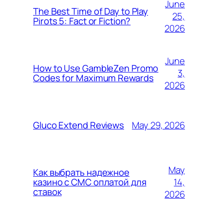
June
The Best Time of Day to Play
25,
Pirots 5: Fact or Fiction?
2026
June
How to Use GambleZen Promo
3,
Codes for Maximum Rewards
2026
May 29, 2026
Gluco Extend Reviews
May
Как выбрать надежное
14,
казино с СМС оплатой для
ставок
2026