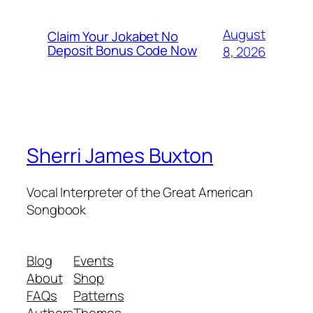
August
Claim Your Jokabet No
Deposit Bonus Code Now
8, 2026
Sherri James Buxton
Vocal Interpreter of the Great American
Songbook
Blog
Events
About
Shop
FAQs
Patterns