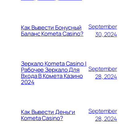
September
Как Вывести Бонусный
Баланс Kometa Casino?
30, 2024
Зеркало Kometa Casino |
September
Рабочее Зеркало Для
Входа В Комета Казино
28, 2024
2024
September
Как Вывести Деньги
Kometa Casino?
28, 2024