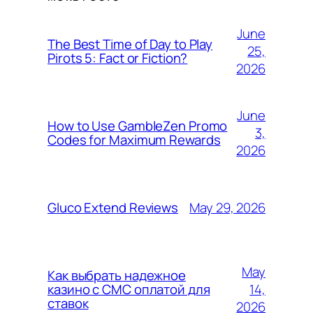
June
The Best Time of Day to Play
25,
Pirots 5: Fact or Fiction?
2026
June
How to Use GambleZen Promo
3,
Codes for Maximum Rewards
2026
May 29, 2026
Gluco Extend Reviews
May
Как выбрать надежное
14,
казино с СМС оплатой для
ставок
2026