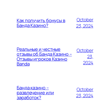
October
Как получить бонусы в
Банда Казино?
23, 2024
Реальные и честные
October
отзывы об Банда Казино –
23,
Отзывы игроков Казино
2024
Banda
Банда казино –
October
развлечение или
23, 2024
заработок?